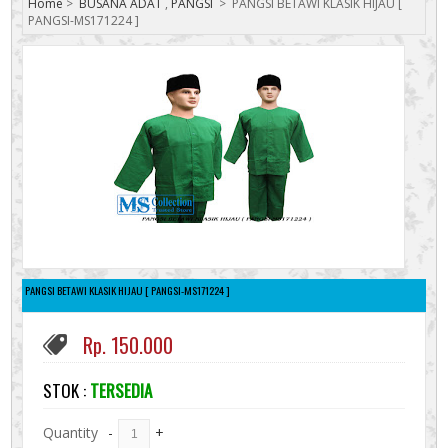
Home
>
BUSANA ADAT
,
PANGSI
>
PANGSI BETAWI KLASIK HIJAU [
PANGSI-MS171224 ]
PANGSI BETAWI KLASIK HIJAU [ PANGSI-MS171224 ]
Rp. 150.000
STOK :
TERSEDIA
Quantity
-
+