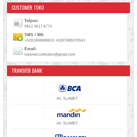
CUSTOMER TOKO
Telpon:
0812 3617 8774
SMS / WA:
+6281808908810 +6287886070541
Email:
masmet.collection@gmail.com
TRANSFER BANK
An. SLAMET
An. SLAMET