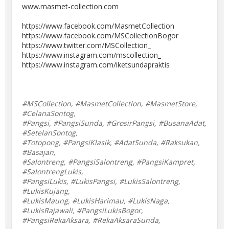
www.masmet-collection.com
https://www.facebook.com/MasmetCollection
https://www.facebook.com/MSCollectionBogor
https://www.twitter.com/MSCollection_
https://www.instagram.com/mscollection_
https://www.instagram.com/iketsundapraktis
#MSCollection, #MasmetCollection, #MasmetStore,
#CelanaSontog,
#Pangsi, #PangsiSunda, #GrosirPangsi, #BusanaAdat,
#SetelanSontog,
#Totopong, #PangsiKlasik, #AdatSunda, #Raksukan,
#Basajan,
#Salontreng, #PangsiSalontreng, #PangsiKampret,
#SalontrengLukis,
#PangsiLukis, #LukisPangsi, #LukisSalontreng,
#LukisKujang,
#LukisMaung, #LukisHarimau, #LukisNaga,
#LukisRajawali, #PangsiLukisBogor,
#PangsiRekaAksara, #RekaAksaraSunda,