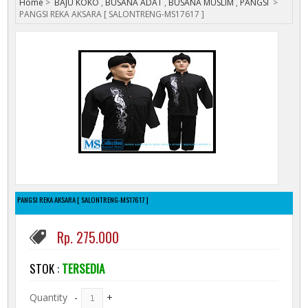
Home
>
BAJU KOKO
,
BUSANA ADAT
,
BUSANA MUSLIM
,
PANGSI
>
PANGSI REKA AKSARA [ SALONTRENG-MS17617 ]
PANGSI REKA AKSARA [ SALONTRENG-MS17617 ]
Rp. 275.000
STOK :
TERSEDIA
Quantity
-
+