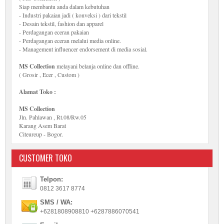
Siap membantu anda dalam kebutuhan
- Industri pakaian jadi ( konveksi ) dari tekstil
- Desain tekstil, fashion dan apparel
- Perdagangan eceran pakaian
- Perdagangan eceran melalui media online.
- Management influencer endorsement di media sosial.
MS Collection
melayani belanja online dan offline.
( Grosir , Ecer , Custom )
Alamat Toko :
MS Collection
Jln. Pahlawan , Rt.08/Rw.05
Karang Asem Barat
Citeureup - Bogor.
CUSTOMER TOKO
Telpon:
0812 3617 8774
SMS / WA:
+6281808908810 +6287886070541