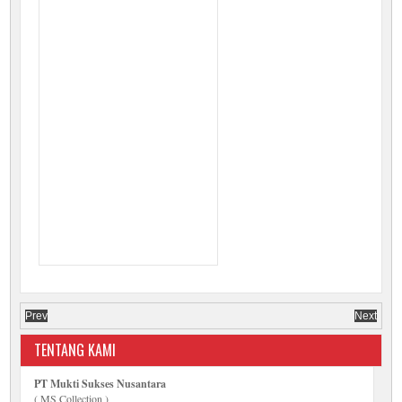
Prev
Next
TENTANG KAMI
PT Mukti Sukses Nusantara
( MS Collection )