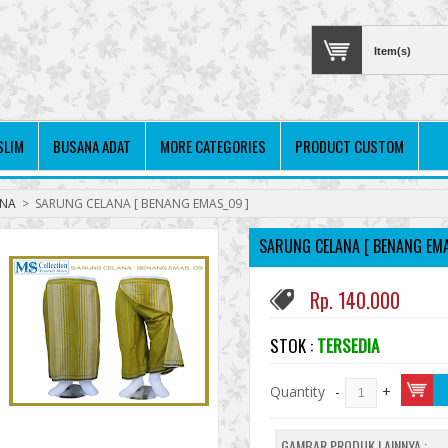
Item(s)
SLIM
BUSANA ADAT
MORE CATEGORIES
PRODUCT CUSTOM
ANA
>
SARUNG CELANA [ BENANG EMAS_09 ]
SARUNG CELANA [ BENANG EMA
Rp. 140.000
STOK :
TERSEDIA
Quantity
-
+
GAMBAR PRODUK LAINNYA :