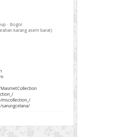
eup - Bogor.
elurahan karang asem barat)
m
om
/MasmetCollection
ction_/
/mscollection_/
/sarungcelana/