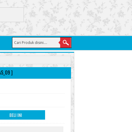
S_09 ]
BELI INI