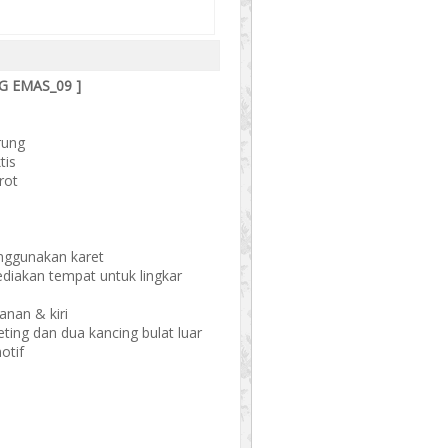
G EMAS_09 ]
rung
tis
rot
enggunakan karet
sediakan tempat untuk lingkar
anan & kiri
ing dan dua kancing bulat luar
otif