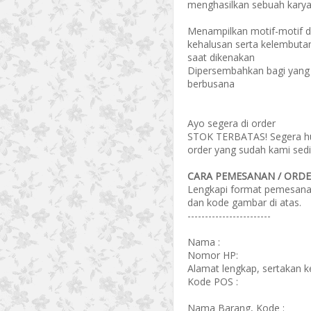
menghasilkan sebuah karya t
Menampilkan motif-motif 
kehalusan serta kelembut
saat dikenakan
Dipersembahkan bagi yang m
berbusana
Ayo segera di order
STOK TERBATAS! Segera hub
order yang sudah kami sedi
CARA PEMESANAN / ORDER
Lengkapi format pemesanan 
dan kode gambar di atas.
------------------------
Nama :
Nomor HP:
Alamat lengkap, sertakan 
Kode POS :
Nama Barang, Kode :