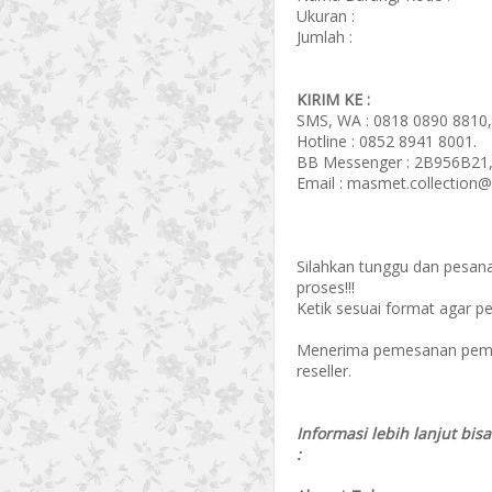
Ukuran :
Jumlah :
KIRIM KE :
SMS, WA : 0818 0890 8810,
Hotline : 0852 8941 8001.
BB Messenger : 2B956B21,
Email : masmet.collection
Silahkan tunggu dan pesan
proses!!!
Ketik sesuai format agar p
Menerima pemesanan pembel
reseller.
Informasi lebih lanjut bis
: