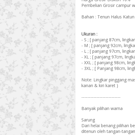
Pembelian Grosir campur w
Bahan : Tenun Halus Katun
Ukuran :
- S ; [ panjang 87cm, lingk
- M ; [ panjang 92cm, lingk
- L ; [ panjang 97cm, lingk
- XL ; [ panjang 97cm, ling
- XXL ; [ panjang 98cm, lin
- 3XL ; [ Panjang 98cm, lin
Note: Lingkar pinggang mas
kanan & kiri karet )
--------------------------
Banyak pilihan warna
Sarung
Dari helai benang pilihan be
ditenun oleh tangan-tanga