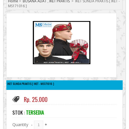
Home
>
BUSANA ADAT
,
IKET PRAKTIS
>
IKET SUNDA PRAKTIS [ IKET -
MS171016 ]
IKET SUNDA PRAKTIS [ IKET - MS171016 ]
Rp. 25.000
STOK :
TERSEDIA
Quantity
-
+