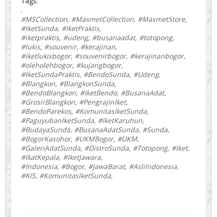
Tags:
.
#MSCollection, #MasmetCollection, #MasmetStore,
#IketSunda, #IketPraktis,
#iketpraktis, #udeng, #busanaadat, #totopong,
#lukis, #souvenir, #kerajinan,
#iketlukisbogor, #souvenirbogor, #kerajinanbogor,
#oleholehbogor, #kujangbogor,
#IketSundaPraktis, #BendoSunda, #Udeng,
#Blangkon, #BlangkonSunda,
#BendoBlangkon, #IketBendo, #BusanaAdat,
#GrosirBlangkon, #PengrajinIket,
#BendoParekos, #KomunitasIketSunda,
#PaguyubanIketSunda, #IketKaruhun,
#BudayaSunda, #BusanaAdatSunda, #Sunda,
#BogorKasohor, #UKMBogor, #UKM,
#GaleriAdatSunda, #DistroSunda, #Totopong, #Iket,
#IkatKepala, #IketJawara,
#Indonesia, #Bogor, #JawaBarat, #AsliIndonesia,
#KIS, #KomunitasIketSunda,