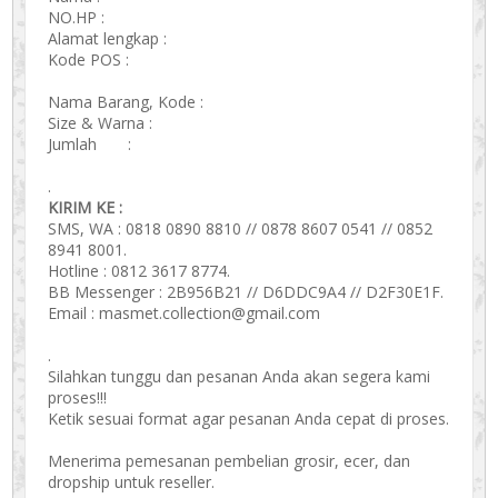
NO.HP :
Alamat lengkap :
Kode POS :
Nama Barang, Kode :
Size & Warna :
Jumlah :
.
KIRIM KE :
SMS, WA : 0818 0890 8810 // 0878 8607 0541 // 0852
8941 8001.
Hotline : 0812 3617 8774.
BB Messenger : 2B956B21 // D6DDC9A4 // D2F30E1F.
Email : masmet.collection@gmail.com
.
Silahkan tunggu dan pesanan Anda akan segera kami
proses!!!
Ketik sesuai format agar pesanan Anda cepat di proses.
Menerima pemesanan pembelian grosir, ecer, dan
dropship untuk reseller.