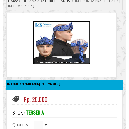
Home
>
BUSANA ADAT
,
IKET PRAKTIS
>
IKET SUNDA PRAKTIS BATIK [
IKET - MS17106 ]
IKET SUNDA PRAKTIS BATIK [ IKET - MS17106 ]
Rp. 25.000
STOK :
TERSEDIA
Quantity
-
+