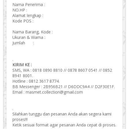
Nama Penerima :
NO.HP :
Alamat lengkap :
Kode POS :
Nama Barang, Kode :
Ukuran & Warna :
Jumlah :
.
KIRIM KE :
SMS, WA : 0818 0890 8810 // 0878 8607 0541 // 0852
8941 8001.
Hotline : 0812 3617 8774.
BB Messenger : 2B956B21 // D6DDC9A4 // D2F30E1F.
Email : masmet.collection@gmail.com
.
Silahkan tunggu dan pesanan Anda akan segera kami
proses!!!
Ketik sesuai format agar pesanan Anda cepat di proses.