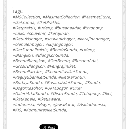
.
Tags:
#MSCollection, #MasmetCollection, #MasmetStore,
#IketSunda, #IketPraktis,
#iketpraktis, #udeng, #busanaadat, #totopong,
#lukis, #souvenir, #kerajinan,
#iketlukisbogor, #souvenirbogor, #kerajinanbogor,
#oleholehbogor, #kujangbogor,
#IketSundaPraktis, #BendoSunda, #Udeng,
#Blangkon, #BlangkonSunda,
#BendoBlangkon, #IketBendo, #BusanaAdat,
#GrosirBlangkon, #PengrajinIket,
#BendoParekos, #KomunitasIketSunda,
#PaguyubanIketSunda, #IketKaruhun,
#BudayaSunda, #BusanaAdatSunda, #Sunda,
#BogorKasohor, #UKMBogor, #UKM,
#GaleriAdatSunda, #DistroSunda, #Totopong, #Iket,
#IkatKepala, #IketJawara,
#Indonesia, #Bogor, #JawaBarat, #AsliIndonesia,
#KIS, #KomunitasIketSunda,