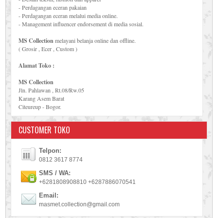
- Perdagangan eceran pakaian
- Perdagangan eceran melalui media online.
- Management influencer endorsement di media sosial.
MS Collection
melayani belanja online dan offline.
( Grosir , Ecer , Custom )
Alamat Toko :
MS Collection
Jln. Pahlawan , Rt.08/Rw.05
Karang Asem Barat
Citeureup - Bogor.
CUSTOMER TOKO
Telpon:
0812 3617 8774
SMS / WA:
+6281808908810 +6287886070541
Email:
masmet.collection@gmail.com