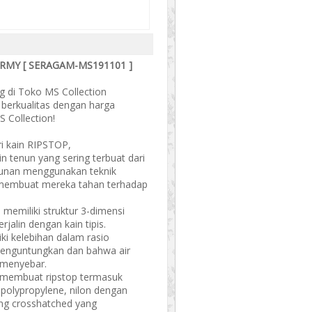
RMY [ SERAGAM-MS191101 ]
g di Toko MS Collection
a berkualitas dengan harga
 Collection!
ari kain RIPSTOP,
n tenun yang sering terbuat dari
nunan menggunakan teknik
membuat mereka tahan terhadap
n memiliki struktur 3-dimensi
jalin dengan kain tipis.
iki kelebihan dalam rasio
menguntungkan dan bahwa air
 menyebar.
 membuat ripstop termasuk
n polypropylene, nilon dengan
ng crosshatched yang