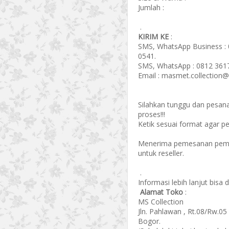
Jumlah :
.
KIRIM KE
:
SMS, WhatsApp Business : 
0541.
SMS, WhatsApp : 0812 361
Email : masmet.collection@
Silahkan tunggu dan pesan
proses!!!
Ketik sesuai format agar p
Menerima pemesanan pembel
untuk reseller.
.
Informasi lebih lanjut bisa 
Alamat Toko
:
MS Collection
Jln. Pahlawan , Rt.08/Rw.0
Bogor.