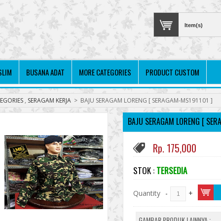
Item(s)
SLIM
BUSANA ADAT
MORE CATEGORIES
PRODUCT CUSTOM
EGORIES
,
SERAGAM KERJA
>
BAJU SERAGAM LORENG [ SERAGAM-MS191101 ]
BAJU SERAGAM LORENG [ SER
Rp. 175,000
STOK :
TERSEDIA
Quantity
-
+
GAMBAR PRODUK LAINNYA :