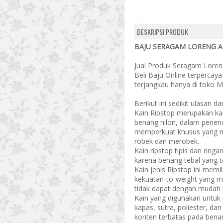
DESKRIPSI PRODUK
BAJU SERAGAM LORENG A
Jual Produk Seragam Loren
Beli Baju Online terpercay
terjangkau hanya di toko MS
Berikut ini sedikit ulasan d
Kain Ripstop merupakan kai
benang nilon, dalam pene
memperkuat khusus yang 
robek dan merobek.
Kain ripstop tipis dan ringa
karena benang tebal yang ter
Kain jenis Ripstop ini memil
kekuatan-to-weight yang 
tidak dapat dengan mudah
Kain yang digunakan untuk
kapas, sutra, poliester, da
konten terbatas pada bena