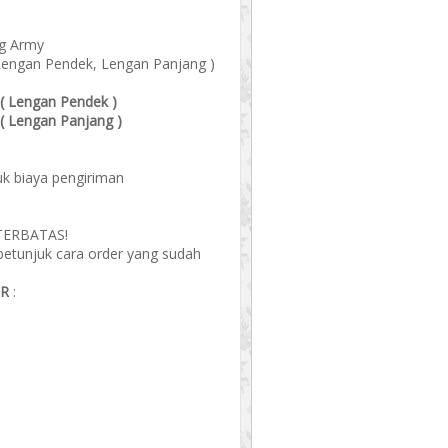
ng Army
Lengan Pendek, Lengan Panjang )
 ( Lengan Pendek )
 ( Lengan Panjang )
k biaya pengiriman
 TERBATAS!
 petunjuk cara order yang sudah
ER
: