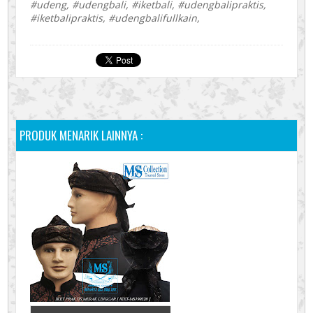
#udeng, #udengbali, #iketbali, #udengbalipraktis,
#iketbalipraktis, #udengbalifullkain,
PRODUK MENARIK LAINNYA :