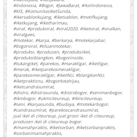
#Indonesia, #Bogor, #JawaBarat, #AsliIndonesia,
#KIS, #KomunitasIketSunda,
#ikersablonkujang, #iketsablon, #motifkujang,
#iketkujang, #iketharimau,
#viral, #produkviral, #viral2020, #iketviral, #viralkan,
#viralgaes,
#motekar, #karya, #berkarya, #motekarjabar,
#bogorviral, #tiluanmotekar,
#produksi, #produsen, #produksiiket,
#produksiblangkon, #bogorinside,
#tukangiket, #parekos, #marakligar, #iketligar,
#merak, #iketparekosmerakligar,
#parekosmerakligar, #iketNU, #blangkonNU,
#iketpraktisnu, #bogorkotahijau,
#iketcandrasumirat,
#distro, #distrosunda, #distrobogor, #senimanbogor,
#ikmbogor, #ukmciteureup, #ikmciteureup,
#seni, #karyasunda, #budaya, #motekarbogor,
#candrasumirat, #parekoscandrasumirat,
jual iket di citeureup, jual grosir iket di citeureup,
produsen iket di citeureup bogor.
#imamahpraktis, #iketsorban, #iketsorbanpraktis,
#sorbanimamahpraktis,