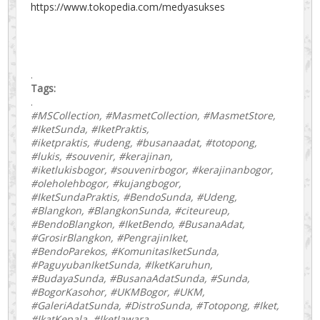
https://www.tokopedia.com/medyasukses
.
Tags:
.
#MSCollection, #MasmetCollection, #MasmetStore,
#IketSunda, #IketPraktis,
#iketpraktis, #udeng, #busanaadat, #totopong,
#lukis, #souvenir, #kerajinan,
#iketlukisbogor, #souvenirbogor, #kerajinanbogor,
#oleholehbogor, #kujangbogor,
#IketSundaPraktis, #BendoSunda, #Udeng,
#Blangkon, #BlangkonSunda, #citeureup,
#BendoBlangkon, #IketBendo, #BusanaAdat,
#GrosirBlangkon, #PengrajinIket,
#BendoParekos, #KomunitasIketSunda,
#PaguyubanIketSunda, #IketKaruhun,
#BudayaSunda, #BusanaAdatSunda, #Sunda,
#BogorKasohor, #UKMBogor, #UKM,
#GaleriAdatSunda, #DistroSunda, #Totopong, #Iket,
#IkatKepala, #IketJawara,