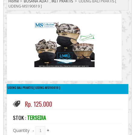
Home
>
BUSANA ADAT
,
IKET PRAKTIS
>
UDENG BALI PRAKTIS [
UDENG-MS190619 ]
UDENG BALI PRAKTIS [ UDENG-MS190619 ]
Rp. 125.000
STOK :
TERSEDIA
Quantity
-
+