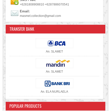
+6281808908810 +6287886070541
Email:
masmet.collection@gmail.com
TRANSFER BANK
An. SLAMET
An. SLAMET
An. ELA NURLAELA
POPULAR PRODUCTS