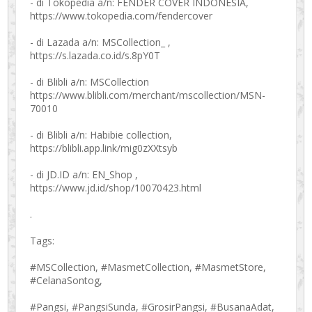
- di Tokopedia a/n: FENDER COVER INDONESIA,
https://www.tokopedia.com/fendercover
- di Lazada a/n: MSCollection_ ,
https://s.lazada.co.id/s.8pY0T
- di Blibli a/n: MSCollection
https://www.blibli.com/merchant/mscollection/MSN-
70010
- di Blibli a/n: Habibie collection,
https://blibli.app.link/mig0zXXtsyb
- di JD.ID a/n: EN_Shop ,
https://www.jd.id/shop/10070423.html
.
Tags:
#MSCollection, #MasmetCollection, #MasmetStore,
#CelanaSontog,
#Pangsi, #PangsiSunda, #GrosirPangsi, #BusanaAdat,