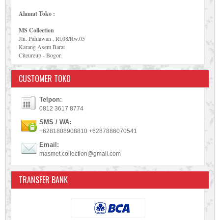
Alamat Toko :
MS Collection
Jln. Pahlawan , Rt.08/Rw.05
Karang Asem Barat
Citeureup - Bogor.
CUSTOMER TOKO
Telpon:
0812 3617 8774
SMS / WA:
+6281808908810 +6287886070541
Email:
masmet.collection@gmail.com
TRANSFER BANK