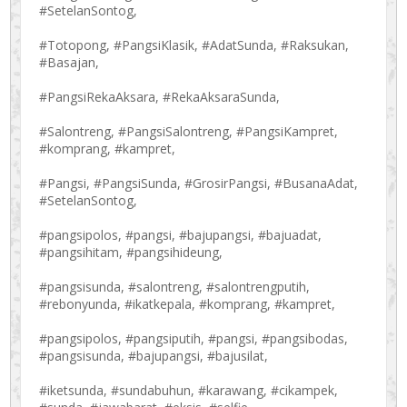
#SetelanSontog,
#Totopong, #PangsiKlasik, #AdatSunda, #Raksukan,
#Basajan,
#PangsiRekaAksara, #RekaAksaraSunda,
#Salontreng, #PangsiSalontreng, #PangsiKampret,
#komprang, #kampret,
#Pangsi, #PangsiSunda, #GrosirPangsi, #BusanaAdat,
#SetelanSontog,
#pangsipolos, #pangsi, #bajupangsi, #bajuadat,
#pangsihitam, #pangsihideung,
#pangsisunda, #salontreng, #salontrengputih,
#rebonyunda, #ikatkepala, #komprang, #kampret,
#pangsipolos, #pangsiputih, #pangsi, #pangsibodas,
#pangsisunda, #bajupangsi, #bajusilat,
#iketsunda, #sundabuhun, #karawang, #cikampek,