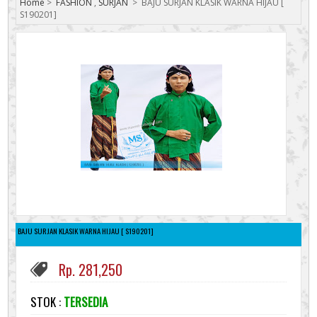
Home
>
FASHION
,
SURJAN
>
BAJU SURJAN KLASIK WARNA HIJAU [
S190201]
BAJU SURJAN KLASIK WARNA HIJAU [ S190201]
Rp. 281,250
STOK :
TERSEDIA