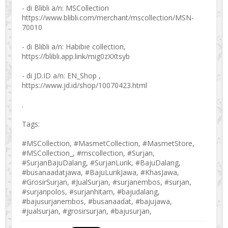
- di Blibli a/n: MSCollection
https://www.blibli.com/merchant/mscollection/MSN-
70010
- di Blibli a/n: Habibie collection,
https://blibli.app.link/mig0zXXtsyb
- di JD.ID a/n: EN_Shop ,
https://www.jd.id/shop/10070423.html
.
Tags:
#MSCollection, #MasmetCollection, #MasmetStore,
#MSCollection_, #mscollection, #Surjan,
#SurjanBajuDalang, #SurjanLurik, #BajuDalang,
#busanaadatjawa, #BajuLurikJawa, #KhasJawa,
#GrosirSurjan, #JualSurjan, #surjanembos, #surjan,
#surjanpolos, #surjanhitam, #bajudalang,
#bajusurjanembos, #busanaadat, #bajujawa,
#jualsurjan, #grosirsurjan, #bajusurjan,