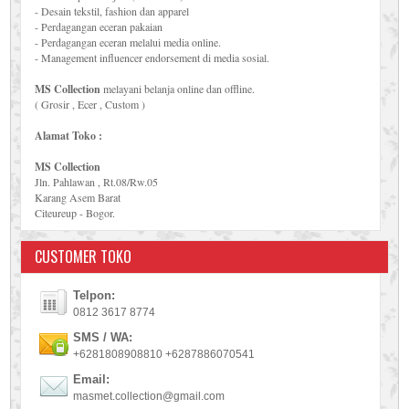
- Desain tekstil, fashion dan apparel
- Perdagangan eceran pakaian
- Perdagangan eceran melalui media online.
- Management influencer endorsement di media sosial.
MS Collection
melayani belanja online dan offline.
( Grosir , Ecer , Custom )
Alamat Toko :
MS Collection
Jln. Pahlawan , Rt.08/Rw.05
Karang Asem Barat
Citeureup - Bogor.
CUSTOMER TOKO
Telpon:
0812 3617 8774
SMS / WA:
+6281808908810 +6287886070541
Email:
masmet.collection@gmail.com