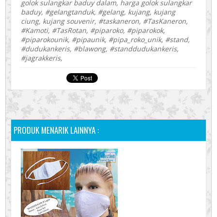
golok sulangkar baduy dalam, harga golok sulangkar
baduy, #gelangtanduk, #gelang, kujang, kujang
ciung, kujang souvenir, #taskaneron, #TasKaneron,
#Kamoti, #TasRotan, #piparoko, #piparokok,
#piparokounik, #pipaunik, #pipa_roko_unik, #stand,
#dudukankeris, #blawong, #standdudukankeris,
#jagrakkeris,
PRODUK MENARIK LAINNYA :