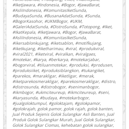
#IketJawara, #Indonesia, #Bogor, #JawaBarat,
#AsliIndonesia, #KomunitasIketSunda,
#BudayaSunda, #BusanaAdatSunda, #Sunda,
#BogorKasohor, #UKMBogor, #UKM,
#GaleriAdatSunda, #DistroSunda, #Totopong, #Iket,
#IkatKepala, #IketJawara, #Bogor, #JawaBarat,
#AsliIndonesia, #KomunitasIketSunda,
#ikersablonkujang, #iketsablon, #motifkujang,
#iketkujang, #iketharimau, #viral, #produkviral,
#viral2021, #iketviral, #viralkan, #viralgaes,
#motekar, #karya, #berkarya, #motekarjabar,
#bogorviral, #tiluanmotekar, #produksi, #produsen,
#produksiiket, #produksiblangkon, #tukangiket,
#parekos, #marakligar, #iketligar, #merak,
#iketparekosmerakligar, #parekosmerakligar, #distro,
#distrosunda, #distrobogor, #senimanbogor,
#ikmbogor, #ukmciteureup, #ikmciteureup, #seni,
#karyasunda, #budaya, #motekarbogor,
#jualgoloktumpul, #goloktajam, #golokpamor,
#golokrajah, golok pamor, golok rajah, golok banten,
Jual Produk Sejenis Golok Sulangkar Asli Banten, Jual
Produk Golok Sulangkar Murah, Jual Golok Sulangkar,
Golok Sulangkar Ciomas, kehebatan golok sulangkar,