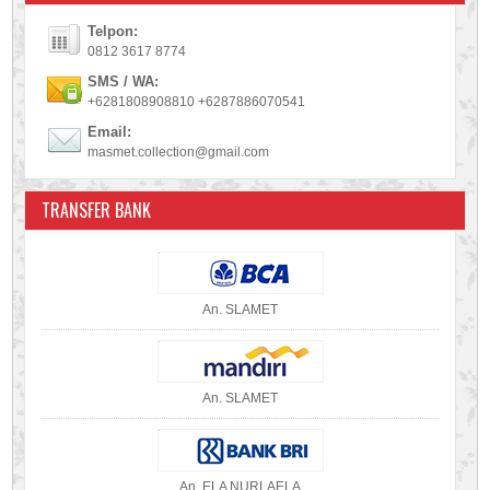
Telpon:
0812 3617 8774
SMS / WA:
+6281808908810 +6287886070541
Email:
masmet.collection@gmail.com
TRANSFER BANK
An. SLAMET
An. SLAMET
An. ELA NURLAELA