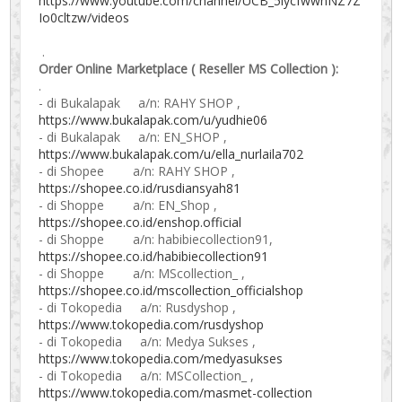
https://www.youtube.com/channel/UCB_5lycfwwnNZ7Z
Io0cltzw/videos
.
Order Online Marketplace ( Reseller MS Collection ):
.
- di Bukalapak a/n: RAHY SHOP ,
https://www.bukalapak.com/u/yudhie06
- di Bukalapak a/n: EN_SHOP ,
https://www.bukalapak.com/u/ella_nurlaila702
- di Shopee a/n: RAHY SHOP ,
https://shopee.co.id/rusdiansyah81
- di Shoppe a/n: EN_Shop ,
https://shopee.co.id/enshop.official
- di Shoppe a/n: habibiecollection91,
https://shopee.co.id/habibiecollection91
- di Shoppe a/n: MScollection_ ,
https://shopee.co.id/mscollection_officialshop
- di Tokopedia a/n: Rusdyshop ,
https://www.tokopedia.com/rusdyshop
- di Tokopedia a/n: Medya Sukses ,
https://www.tokopedia.com/medyasukses
- di Tokopedia a/n: MSCollection_ ,
https://www.tokopedia.com/masmet-collection