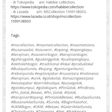
- di Tokopedia a/n: Habibie collection,
https://www.tokopedia.com/habibiecollection
- di Lazada a/n: MSCollection 1599138003,
https://www.lazada.co.id/shop/mscollection-
1599138003
.
Tags:
.
#mscollection, #masmetcollection, #masmetstore,
#busanaadat, #souvenir, #topeng, #topengkayu,
#kerajinan, #souvenirbogor, #kerajinanbogor,
#gallerygolok, #gudanggolok, #jualtopengkayu,
#oleholehbogor, #traditional #lokal #produklokal
#BudayaSunda, #kujang, #gantungankunci,
#rebonyunda #explorejabar #nusantara #indonesia
#kerajinan, #unik, #goloksilat, #amazingwestjava
#wisatajabar #pernikbudaya, #pusatgolok,
#goloktumpul, #goloktajam, #PinGolok, #PinBross,
#Pin_Golok_Betawi, #Pin_Golok, #Golok,
#KerajinanWayang, #PinGolokBetawi, #BudayaSunda,
#BusanaAdatSunda, #Sunda, #BogorKasohor,
#UKMBogor, #UKM, #Betawi, #GaleriAdatSunda,
#DistroSunda, #Totopong, #Iket, #IkatKepala,