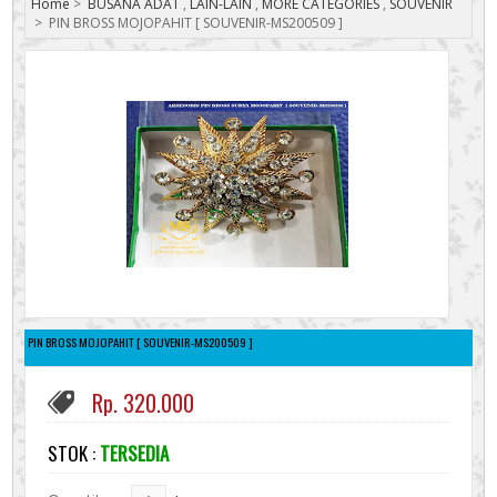
Home
>
BUSANA ADAT
,
LAIN-LAIN
,
MORE CATEGORIES
,
SOUVENIR
>
PIN BROSS MOJOPAHIT [ SOUVENIR-MS200509 ]
PIN BROSS MOJOPAHIT [ SOUVENIR-MS200509 ]
Rp. 320.000
STOK :
TERSEDIA