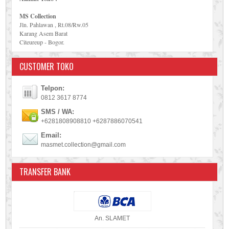
MS Collection
Jln. Pahlawan , Rt.08/Rw.05
Karang Asem Barat
Citeureup - Bogor.
CUSTOMER TOKO
Telpon:
0812 3617 8774
SMS / WA:
+6281808908810 +6287886070541
Email:
masmet.collection@gmail.com
TRANSFER BANK
An. SLAMET