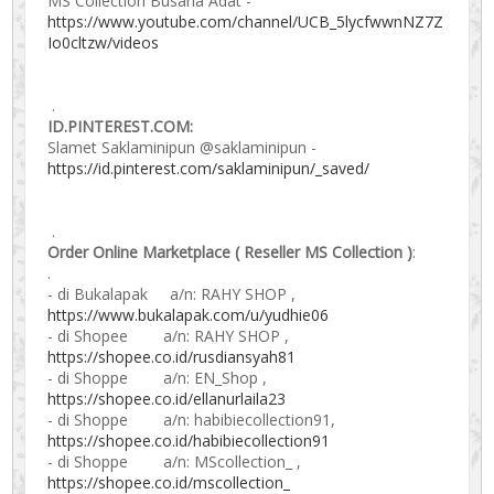
MS Collection Busana Adat -
https://www.youtube.com/channel/UCB_5lycfwwnNZ7Z
Io0cltzw/videos
.
ID.PINTEREST.COM:
Slamet Saklaminipun @saklaminipun -
https://id.pinterest.com/saklaminipun/_saved/
.
Order Online Marketplace ( Reseller MS Collection )
:
.
- di Bukalapak a/n: RAHY SHOP ,
https://www.bukalapak.com/u/yudhie06
- di Shopee a/n: RAHY SHOP ,
https://shopee.co.id/rusdiansyah81
- di Shoppe a/n: EN_Shop ,
https://shopee.co.id/ellanurlaila23
- di Shoppe a/n: habibiecollection91,
https://shopee.co.id/habibiecollection91
- di Shoppe a/n: MScollection_ ,
https://shopee.co.id/mscollection_