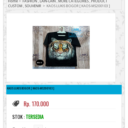
Home
>
FASHION
,
LAIN-LAIN
,
MORE CATEGORIES
,
PRODUCT
CUSTOM
,
SOUVENIR
>
KAOS LUKIS BOGOR [ KAOS-MS200103 ]
KAOS LUKIS BOGOR [ KAOS-MS200103 ]
Rp. 170.000
STOK :
TERSEDIA