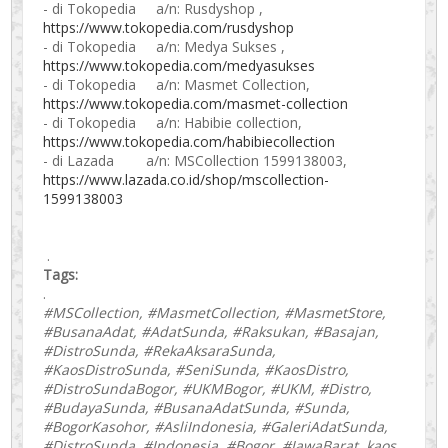
- di Tokopedia a/n: Rusdyshop ,
https://www.tokopedia.com/rusdyshop
- di Tokopedia a/n: Medya Sukses ,
https://www.tokopedia.com/medyasukses
- di Tokopedia a/n: Masmet Collection,
https://www.tokopedia.com/masmet-collection
- di Tokopedia a/n: Habibie collection,
https://www.tokopedia.com/habibiecollection
- di Lazada a/n: MSCollection 1599138003,
https://www.lazada.co.id/shop/mscollection-
1599138003
.
Tags:
.
#MSCollection, #MasmetCollection, #MasmetStore,
#BusanaAdat, #AdatSunda, #Raksukan, #Basajan,
#DistroSunda, #RekaAksaraSunda,
#KaosDistroSunda, #SeniSunda, #KaosDistro,
#DistroSundaBogor, #UKMBogor, #UKM, #Distro,
#BudayaSunda, #BusanaAdatSunda, #Sunda,
#BogorKasohor, #AsliIndonesia, #GaleriAdatSunda,
#DistroSunda, #Indonesia, #Bogor, #JawaBarat, kaos