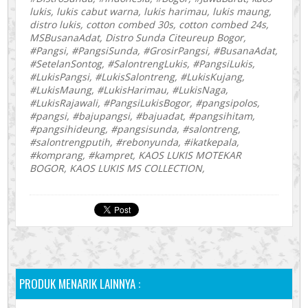
lukis, lukis cabut warna, lukis harimau, lukis maung,
distro lukis, cotton combed 30s, cotton combed 24s,
MSBusanaAdat, Distro Sunda Citeureup Bogor,
#Pangsi, #PangsiSunda, #GrosirPangsi, #BusanaAdat,
#SetelanSontog, #SalontrengLukis, #PangsiLukis,
#LukisPangsi, #LukisSalontreng, #LukisKujang,
#LukisMaung, #LukisHarimau, #LukisNaga,
#LukisRajawali, #PangsiLukisBogor, #pangsipolos,
#pangsi, #bajupangsi, #bajuadat, #pangsihitam,
#pangsihideung, #pangsisunda, #salontreng,
#salontrengputih, #rebonyunda, #ikatkepala,
#komprang, #kampret, KAOS LUKIS MOTEKAR
BOGOR, KAOS LUKIS MS COLLECTION,
PRODUK MENARIK LAINNYA :