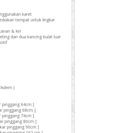
enggunakan karet
sediakan tempat untuk lingkar
anan & kiri
ing dan dua kancing bulat luar
otif
-
/Adem )
ar pinggang 64cm ]
kar pinggang 68cm ]
ar pinggang 74cm ]
kar pinggang 80cm ]
gkar pinggang 90cm ]
gkar pinggang 102 cm ]