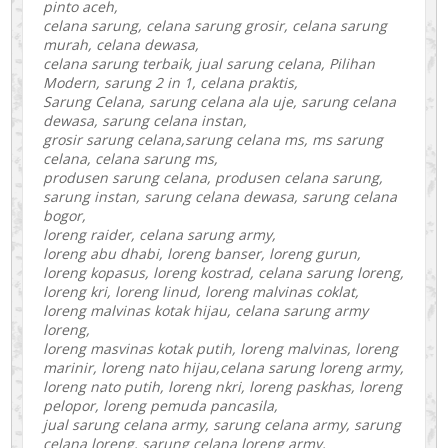
pinto aceh,
celana sarung, celana sarung grosir, celana sarung
murah, celana dewasa,
celana sarung terbaik, jual sarung celana, Pilihan
Modern, sarung 2 in 1, celana praktis,
Sarung Celana, sarung celana ala uje, sarung celana
dewasa, sarung celana instan,
grosir sarung celana,sarung celana ms, ms sarung
celana, celana sarung ms,
produsen sarung celana, produsen celana sarung,
sarung instan, sarung celana dewasa, sarung celana
bogor,
loreng raider, celana sarung army,
loreng abu dhabi, loreng banser, loreng gurun,
loreng kopasus, loreng kostrad, celana sarung loreng,
loreng kri, loreng linud, loreng malvinas coklat,
loreng malvinas kotak hijau, celana sarung army
loreng,
loreng masvinas kotak putih, loreng malvinas, loreng
marinir, loreng nato hijau,celana sarung loreng army,
loreng nato putih, loreng nkri, loreng paskhas, loreng
pelopor, loreng pemuda pancasila,
jual sarung celana army, sarung celana army, sarung
celana loreng, sarung celana loreng army,