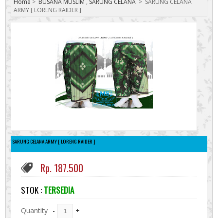
Home
>
BUSANA MUSLIM
,
SARUNG CELANA
>
SARUNG CELANA
ARMY [ LORENG RAIDER ]
SARUNG CELANA ARMY [ LORENG RAIDER ]
Rp. 187.500
STOK :
TERSEDIA
Quantity
-
+