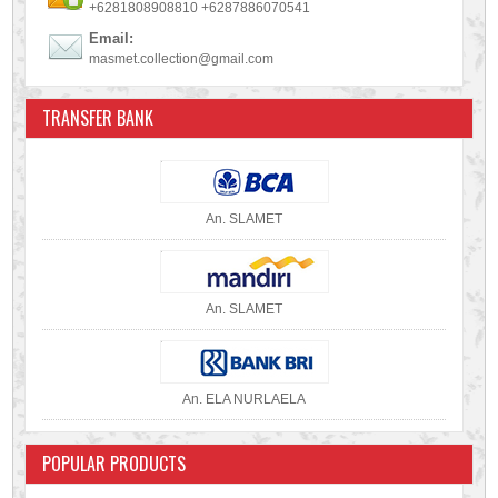
+6281808908810 +6287886070541
Email:
masmet.collection@gmail.com
TRANSFER BANK
An. SLAMET
An. SLAMET
An. ELA NURLAELA
POPULAR PRODUCTS