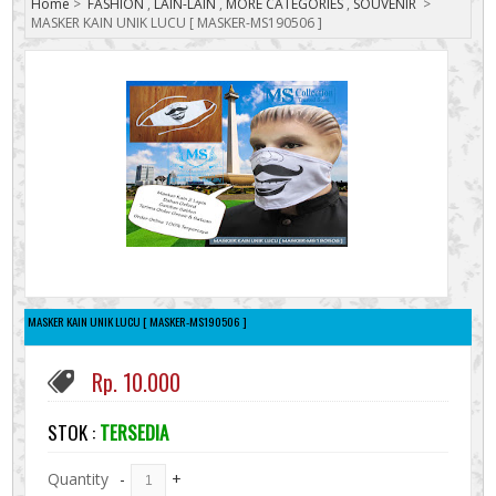
Home
>
FASHION
,
LAIN-LAIN
,
MORE CATEGORIES
,
SOUVENIR
>
MASKER KAIN UNIK LUCU [ MASKER-MS190506 ]
MASKER KAIN UNIK LUCU [ MASKER-MS190506 ]
Rp. 10.000
STOK :
TERSEDIA
Quantity
-
+