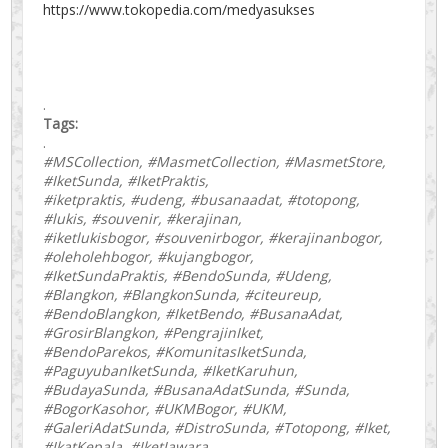
https://www.tokopedia.com/medyasukses
.
Tags:
.
#MSCollection, #MasmetCollection, #MasmetStore,
#IketSunda, #IketPraktis,
#iketpraktis, #udeng, #busanaadat, #totopong,
#lukis, #souvenir, #kerajinan,
#iketlukisbogor, #souvenirbogor, #kerajinanbogor,
#oleholehbogor, #kujangbogor,
#IketSundaPraktis, #BendoSunda, #Udeng,
#Blangkon, #BlangkonSunda, #citeureup,
#BendoBlangkon, #IketBendo, #BusanaAdat,
#GrosirBlangkon, #PengrajinIket,
#BendoParekos, #KomunitasIketSunda,
#PaguyubanIketSunda, #IketKaruhun,
#BudayaSunda, #BusanaAdatSunda, #Sunda,
#BogorKasohor, #UKMBogor, #UKM,
#GaleriAdatSunda, #DistroSunda, #Totopong, #Iket,
#IkatKepala, #IketJawara,