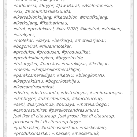
#Indonesia, #Bogor, #JawaBarat, #AsliIndonesia,
#KIS, #KomunitasIketSunda,
#ikersablonkujang, #iketsablon, #motifkujang,
#iketkujang, #iketharimau,
#viral, #produkviral, #viral2020, #iketviral, #viralkan,
#viralgaes,
#motekar, #karya, #berkarya, #motekarjabar,
#bogorviral, #tiluanmotekar,
#produksi, #produsen, #produksiiket,
#produksiblangkon, #bogorinside,
#tukangiket, #parekos, #marakligar, #iketligar,
#merak, #iketparekosmerakligar,
#parekosmerakligar, #iketNU, #blangkonNU,
#iketpraktisnu, #bogorkotahijau,
#iketcandrasumirat,
#distro, #distrosunda, #distrobogor, #senimanbogor,
#ikmbogor, #ukmciteureup, #ikmciteureup,
#seni, #karyasunda, #budaya, #motekarbogor,
#candrasumirat, #parekoscandrasumirat,
jual iket di citeureup, jual grosir iket di citeureup,
produsen iket di citeureup bogor.
#jualmasker, #jualmasmerkain, #maskerkain,
#produksimasker, #masker, #maskerunik,