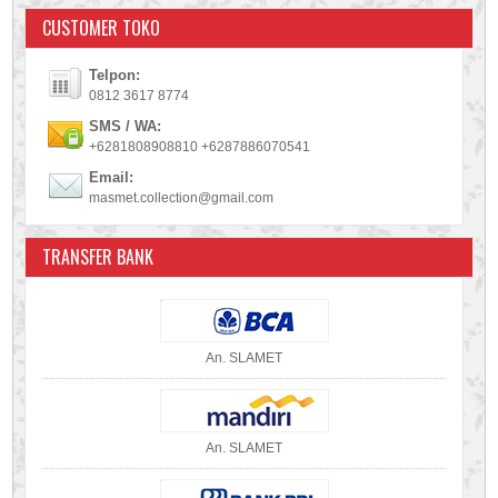
CUSTOMER TOKO
Telpon:
0812 3617 8774
SMS / WA:
+6281808908810 +6287886070541
Email:
masmet.collection@gmail.com
TRANSFER BANK
An. SLAMET
An. SLAMET