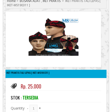
Home
>
BUSANA ADAT
,
IKET PRAKTIS
>
IKET PRAKTIS TALI LEPAS [
IKET-MS190311 ]
IKET PRAKTIS TALI LEPAS [ IKET-MS190311 ]
Rp. 25.000
STOK :
TERSEDIA
Quantity
-
+