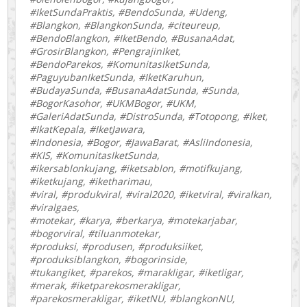
#IketSundaPraktis, #BendoSunda, #Udeng,
#Blangkon, #BlangkonSunda, #citeureup,
#BendoBlangkon, #IketBendo, #BusanaAdat,
#GrosirBlangkon, #PengrajinIket,
#BendoParekos, #KomunitasIketSunda,
#PaguyubanIketSunda, #IketKaruhun,
#BudayaSunda, #BusanaAdatSunda, #Sunda,
#BogorKasohor, #UKMBogor, #UKM,
#GaleriAdatSunda, #DistroSunda, #Totopong, #Iket,
#IkatKepala, #IketJawara,
#Indonesia, #Bogor, #JawaBarat, #AsliIndonesia,
#KIS, #KomunitasIketSunda,
#ikersablonkujang, #iketsablon, #motifkujang,
#iketkujang, #iketharimau,
#viral, #produkviral, #viral2020, #iketviral, #viralkan,
#viralgaes,
#motekar, #karya, #berkarya, #motekarjabar,
#bogorviral, #tiluanmotekar,
#produksi, #produsen, #produksiiket,
#produksiblangkon, #bogorinside,
#tukangiket, #parekos, #marakligar, #iketligar,
#merak, #iketparekosmerakligar,
#parekosmerakligar, #iketNU, #blangkonNU,