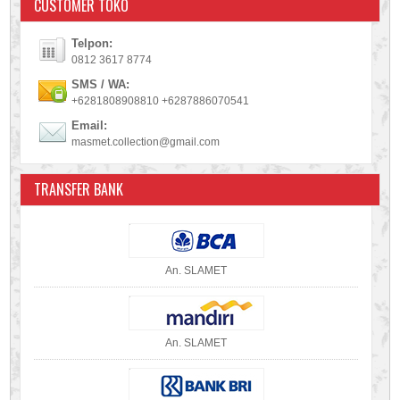
CUSTOMER TOKO
Telpon:
0812 3617 8774
SMS / WA:
+6281808908810 +6287886070541
Email:
masmet.collection@gmail.com
TRANSFER BANK
An. SLAMET
An. SLAMET