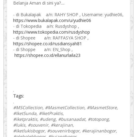
Belanja Aman di sini ya?....
- di Bukalapak a/n: RAHY SHOP , Username: yudhie06,
https://www.bukalapak.com/u/yudhie06
- di Tokopedia a/n: Rusdyshop ,
https://www.tokopedia.com/rusdyshop
- di Shopee a/n: RAFFASYA SHOP ,
https://shopee.co.id/rusdiansyah81
- di Shoppe a/n: EN_Shop ,
https://shopee.co.id/ellanurlaila23
.
Tags:
.
#MSCollection, #MasmetCollection, #MasmetStore,
#IketSunda, #IketPraktis,
#iketpraktis, #udeng, #busanaadat, #totopong,
#lukis, #souvenir, #kerajinan,
#iketlukisbogor, #souvenirbogor, #kerajinanbogor,
#oleholehbogor, #kujangbogor,