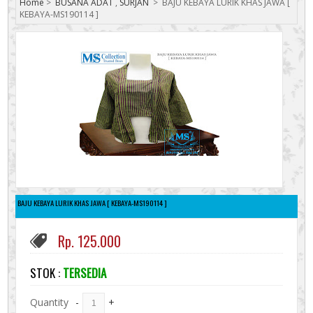
Home
>
BUSANA ADAT
,
SURJAN
>
BAJU KEBAYA LURIK KHAS JAWA [
KEBAYA-MS190114 ]
BAJU KEBAYA LURIK KHAS JAWA [ KEBAYA-MS190114 ]
Rp. 125.000
STOK :
TERSEDIA
Quantity
-
+