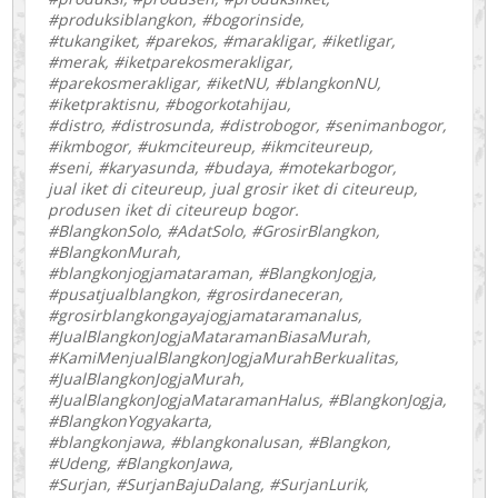
#produksiblangkon, #bogorinside,
#tukangiket, #parekos, #marakligar, #iketligar,
#merak, #iketparekosmerakligar,
#parekosmerakligar, #iketNU, #blangkonNU,
#iketpraktisnu, #bogorkotahijau,
#distro, #distrosunda, #distrobogor, #senimanbogor,
#ikmbogor, #ukmciteureup, #ikmciteureup,
#seni, #karyasunda, #budaya, #motekarbogor,
jual iket di citeureup, jual grosir iket di citeureup,
produsen iket di citeureup bogor.
#BlangkonSolo, #AdatSolo, #GrosirBlangkon,
#BlangkonMurah,
#blangkonjogjamataraman, #BlangkonJogja,
#pusatjualblangkon, #grosirdaneceran,
#grosirblangkongayajogjamataramanalus,
#JualBlangkonJogjaMataramanBiasaMurah,
#KamiMenjualBlangkonJogjaMurahBerkualitas,
#JualBlangkonJogjaMurah,
#JualBlangkonJogjaMataramanHalus, #BlangkonJogja,
#BlangkonYogyakarta,
#blangkonjawa, #blangkonalusan, #Blangkon,
#Udeng, #BlangkonJawa,
#Surjan, #SurjanBajuDalang, #SurjanLurik,