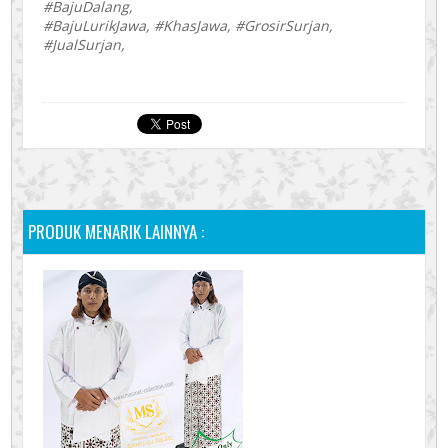
#BajuDalang,
#BajuLurikJawa, #KhasJawa, #GrosirSurjan,
#JualSurjan,
PRODUK MENARIK LAINNYA :