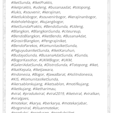
#IketSunda, #IketPraktis,
#iketpraktis, #udeng, #busanaadat, #totopong,
#lukis, #souvenir, #kerajinan,
#iketlukisbogor, #souvenirbogor, #kerajinanbogor,
#oleholehbogor, #kujangbogor,
#IketSundaPraktis, #BendoSunda, #Udeng,
#Blangkon, #BlangkonSunda, #citeureup,
#BendoBlangkon, #IketBendo, #BusanaAdat,
#GrosirBlangkon, #PengrajinIket,
#BendoParekos, #KomunitasIketSunda,
#PaguyubanIketSunda, #IketKaruhun,
#BudayaSunda, #BusanaAdatSunda, #Sunda,
#BogorKasohor, #UKMBogor, #UKM,
#GaleriAdatSunda, #DistroSunda, #Totopong, #Iket,
#IkatKepala, #IketJawara,
#Indonesia, #Bogor, #JawaBarat, #AsliIndonesia,
#KIS, #KomunitasIketSunda,
#ikersablonkujang, #iketsablon, #motifkujang,
#iketkujang, #iketharimau,
#viral, #produkviral, #viral2019, #iketviral, #viralkan,
#viralgaes,
#motekar, #karya, #berkarya, #motekarjabar,
#bogorviral, #tiluanmotekar,
#produksi, #produsen, #produksiiket,