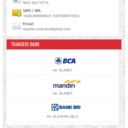
0812 3617 8774
SMS / WA:
+6281808908810 +6287886070541
Email:
masmet.collection@gmail.com
TRANSFER BANK
An. SLAMET
An. SLAMET
An. ELA NURLAELA