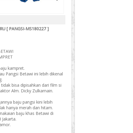
RU [ PANGSI-MS180227 ]
BETAWI
AMPRET
baju kampret.
u Pangsi Betawi ini lebih dikenal
g.
 tidak bisa dipisahkan dari film si
 aktor Alm. Dicky Zulkarnain.
nya baju pangsi kini lebih
dak hanya merah dan hitam.
makaian baju khas Betawi di
Jakarta.
pamor.