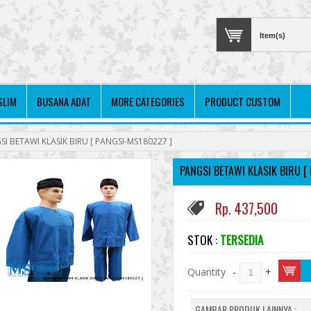
Item(s)
SLIM
BUSANA ADAT
MORE CATEGORIES
PRODUCT CUSTOM
I BETAWI KLASIK BIRU [ PANGSI-MS180227 ]
PANGSI BETAWI KLASIK BIRU [
Rp. 437,500
STOK :
TERSEDIA
Quantity
-
+
GAMBAR PRODUK LAINNYA :