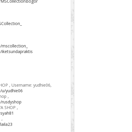
/MSCollectionBogor
Collection_
/mscollection_
/iketsundapraktis
SHOP , Username: yudhie06,
/u/yudhie06
hop ,
m/rusdyshop
YA SHOP ,
ansyah81
 ,
laila23