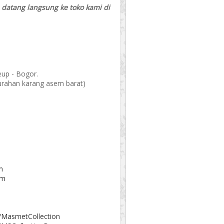
a datang langsung ke toko kami di
eup - Bogor.
elurahan karang asem barat)
m
om
/MasmetCollection