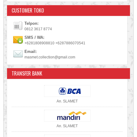
CUSTOMER TOKO
Telpon:
0812 3617 8774
SMS / WA:
+6281808908810 +6287886070541
Email:
masmet.collection@gmail.com
TRANSFER BANK
An. SLAMET
An. SLAMET