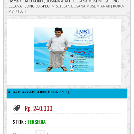
Home
>
BAJU KOKO
,
BUSANA ADAT
,
BUSANA MUSLIM
,
SARUNG
CELANA
,
SONGKOK-PECI
>
SETELAN BUSANA MUSLIM ANAK [ KOKO-
MS17105 ]
SETELAN BUSANA MUSLIM ANAK [ KOKO-MS17105 ]
Rp. 240.000
STOK :
TERSEDIA