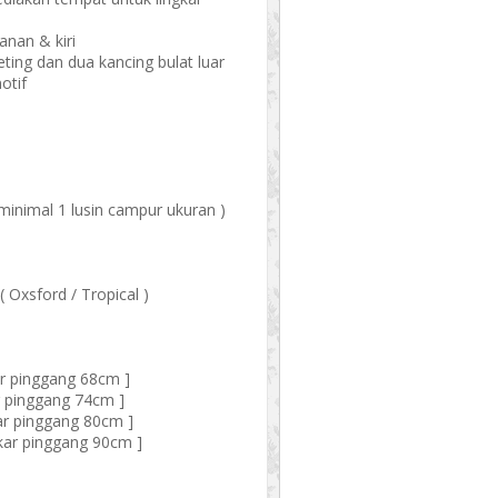
anan & kiri
ing dan dua kancing bulat luar
otif
minimal 1 lusin campur ukuran )
( Oxsford / Tropical )
ar pinggang 68cm ]
ar pinggang 74cm ]
kar pinggang 80cm ]
gkar pinggang 90cm ]