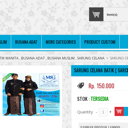
Item(s)
SLIM
BUSANA ADAT
MORE CATEGORIES
PRODUCT CUSTOM
TIK WANITA
,
BUSANA ADAT
,
BUSANA MUSLIM
,
SARUNG CELANA
>
SARUNG CE
SARUNG CELANA BATIK [ SARC
Rp. 150.000
STOK :
TERSEDIA
Quantity
-
+
GAMBAR PRODUK LAINNYA :