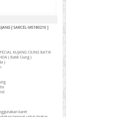
JANG [ SARCEL-MS180210 ]
PECIAL KUJANG CIUNG BATIK
A ( Batik Ciung )
a )
n
rung
tis
rot
enggunakan karet
sediakan tempat untuk lingkar