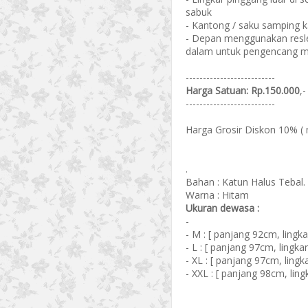
sabuk
- Kantong / saku samping k
- Depan menggunakan reslet
dalam untuk pengencang m
--------------------------
Harga Satuan: Rp.150.000
,-
--------------------------
Harga Grosir Diskon 10% ( 
.
Bahan : Katun Halus Tebal. 
Warna : Hitam
Ukuran dewasa :
-
- M : [ panjang 92cm, lingk
- L : [ panjang 97cm, lingk
- XL : [ panjang 97cm, ling
- XXL : [ panjang 98cm, lin