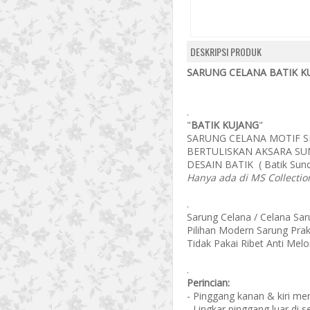
DESKRIPSI PRODUK
SARUNG CELANA BATIK KU
.
"
BATIK KUJANG
"
SARUNG CELANA MOTIF S
BERTULISKAN AKSARA SUND
DESAIN BATIK ( Batik Sund
Hanya ada di MS Collectio
.
Sarung Celana / Celana Sa
Pilihan Modern Sarung Prak
Tidak Pakai Ribet Anti Melo
.
Perincian:
- Pinggang kanan & kiri m
- Lingkar pinggang luar di 