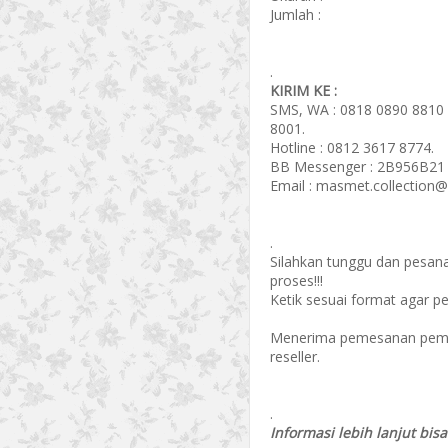
Jumlah :
.
KIRIM KE :
SMS, WA : 0818 0890 8810 
8001.
Hotline : 0812 3617 8774.
BB Messenger : 2B956B21 
Email : masmet.collection
.
Silahkan tunggu dan pesan
proses!!!
Ketik sesuai format agar p
Menerima pemesanan pembel
reseller.
.
Informasi lebih lanjut bis