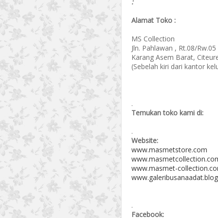
:
Alamat Toko :
MS Collection
Jln. Pahlawan , Rt.08/Rw.05
Karang Asem Barat, Citeur
(Sebelah kiri dari kantor k
.
Temukan toko kami di:
.
Website:
www.masmetstore.com
www.masmetcollection.co
www.masmet-collection.c
www.galeribusanaadat.blog
.
Facebook: