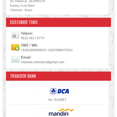
Jln. Pahlawan , Rt.08/Rw.05
Karang Asem Barat
Citeureup - Bogor.
CUSTOMER TOKO
Telpon:
0812 3617 8774
SMS / WA:
+6281808908810 +6287886070541
Email:
masmet.collection@gmail.com
TRANSFER BANK
An. SLAMET