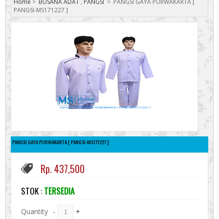
Home
>
BUSANA ADAT
,
PANGSI
>
PANGSI GAYA PURWAKARTA [
PANGSI-MS171227 ]
PANGSI GAYA PURWAKARTA [ PANGSI-MS171227 ]
Rp. 437,500
STOK :
TERSEDIA
Quantity
-
+