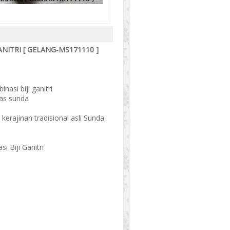
NITRI [ GELANG-MS171110 ]
nasi biji ganitri
Khas sunda
 kerajinan tradisional asli Sunda.
i Biji Ganitri