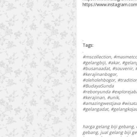
https://www.instagram.com
.
Tags:
.
#mscollection, #masmetcol
#gelangbiji, #akar, #gelan
#busanaadat, #souvenir, #
#kerajinanbogor,
#oleholehbogor, #traditio
#BudayaSunda
#rebonyunda #explorejab
#kerajinan, #unik,
#amazingwestjava #wisata
#gelangadat, #gelangkojau
harga gelang biji gebang,
gebang, jual gelang biji g