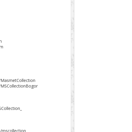
m
om
/MasmetCollection
/MSCollectionBogor
Collection_
/mscollection_