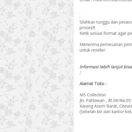
.
.
Silahkan tunggu dan pesan
proses!!!
Ketik sesuai format agar p
Menerima pemesanan pembel
untuk reseller.
Informasi lebih lanjut bis
:
Alamat Toko :
MS Collection
Jln. Pahlawan , Rt.08/Rw.05
Karang Asem Barat, Citeur
(Sebelah kiri dari kantor k