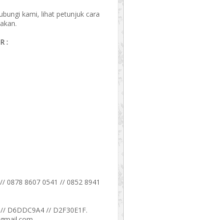
ungi kami, lihat petunjuk cara
akan.
 :
// 0878 8607 0541 // 0852 8941
// D6DDC9A4 // D2F30E1F.
@gmail.com