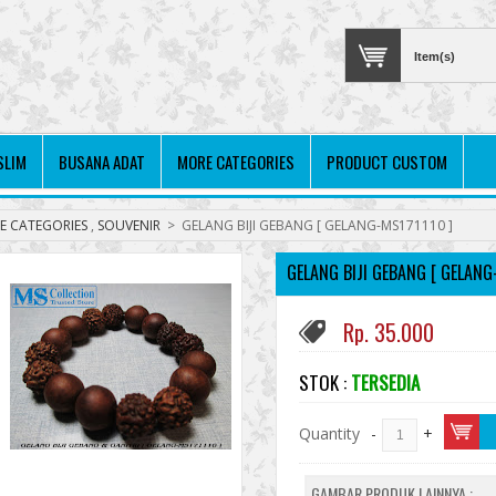
Item(s)
SLIM
BUSANA ADAT
MORE CATEGORIES
PRODUCT CUSTOM
E CATEGORIES
,
SOUVENIR
>
GELANG BIJI GEBANG [ GELANG-MS171110 ]
GELANG BIJI GEBANG [ GELANG
Rp. 35.000
STOK :
TERSEDIA
Quantity
-
+
GAMBAR PRODUK LAINNYA :