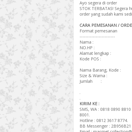
Ayo segera di order
STOK TERBATAS! Segera hub
order yang sudah kami sedi
CARA PEMESANAN / ORDER
Format pemesanan
------------------------
Nama :
NO.HP :
Alamat lengkap :
Kode POS :
Nama Barang, Kode :
Size & Warna :
Jumlah :
.
.
KIRIM KE :
SMS, WA : 0818 0890 8810 
8001.
Hotline : 0812 3617 8774.
BB Messenger : 2B956B21 
Email : masmet.collection