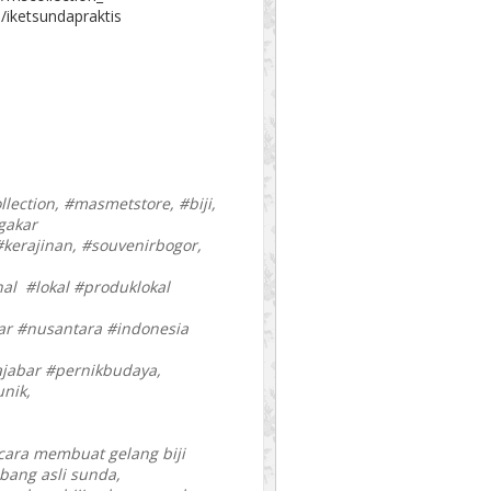
/iketsundapraktis
lection, #masmetstore, #biji,
gakar
kerajinan, #souvenirbogor,
nal #lokal #produklokal
ar #nusantara #indonesia
jabar #pernikbudaya,
nik,
 cara membuat gelang biji
ebang asli sunda,