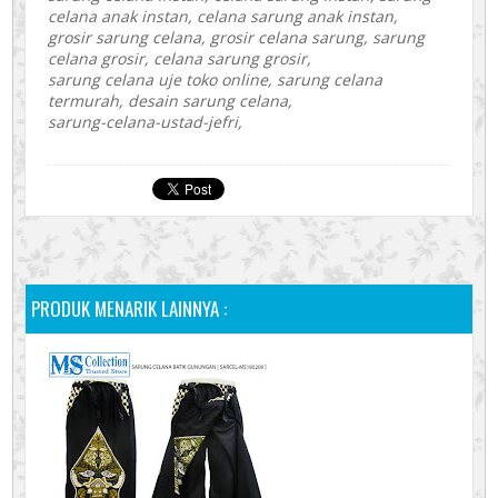
celana anak instan, celana sarung anak instan,
grosir sarung celana, grosir celana sarung, sarung
celana grosir, celana sarung grosir,
sarung celana uje toko online, sarung celana
termurah, desain sarung celana,
sarung-celana-ustad-jefri,
PRODUK MENARIK LAINNYA :