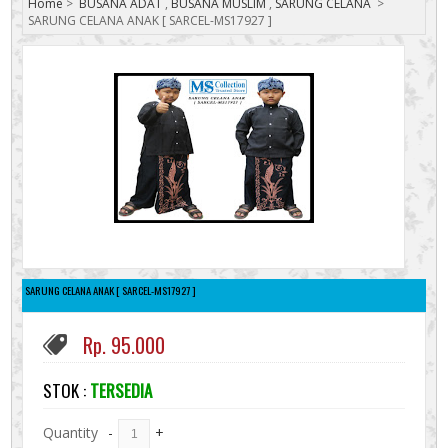
Home
>
BUSANA ADAT
,
BUSANA MUSLIM
,
SARUNG CELANA
>
SARUNG CELANA ANAK [ SARCEL-MS17927 ]
SARUNG CELANA ANAK [ SARCEL-MS17927 ]
Rp. 95.000
STOK :
TERSEDIA
Quantity
-
+