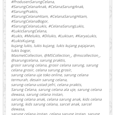
#ProdusenSarungCelana,
#SarungCelanaAnak, #CelanaSarungAnak,
#SarungPraktis,
#SarungCelanaHitam, #CelanaSarungHitam,
#SarungCelanaBogor,
#SarungCelanaLukis, #CelanaSarungLukis,
#LukisSarungCelana,
#Lukis, #Melukis, #Dilukis, #Lukisan, #KaryaLukis,
#LukisKujang,
kujang lukis, lukis kujang, lukis kujang pajajaran,
lukis bogor,
MasmetCollection, @MSCollection_, @mscollection_,
@sarungcelana, sarung praktis,
grosir sarung celana, grosir celana sarung, sarung
celana grosir, celana sarung grosir,
sarung celana uje toko online, sarung celana
termurah, desain sarung celana,
sarung-celana-ustad-jefri, celana praktis,
Sarung Celana, sarung celana ala uje, sarung celana
dewasa, sarung celana instan,
sarung celana anak, celana sarung anak, kids celana
sarung, kids sarung celana, sarcel anak, sarcel
dewasa,
sarung celana instan, celana sarung instan, sarung