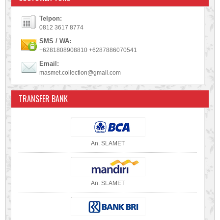
Telpon:
0812 3617 8774
SMS / WA:
+6281808908810 +6287886070541
Email:
masmet.collection@gmail.com
TRANSFER BANK
An. SLAMET
An. SLAMET