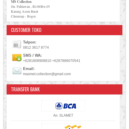
MS Collection
Jln. Pahlawan , Rt.08/Rw.05
Karang Asem Barat
Citeureup - Bogor.
CUSTOMER TOKO
Telpon:
0812 3617 8774
SMS / WA:
+6281808908810 +6287886070541
Email:
masmet.collection@gmail.com
TRANSFER BANK
An. SLAMET