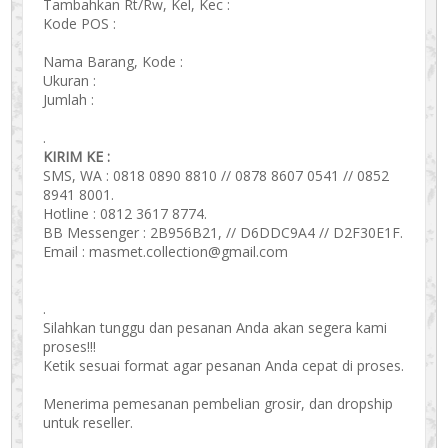
Tambahkan Rt/Rw, Kel, Kec :
Kode POS :
Nama Barang, Kode :
Ukuran :
Jumlah :
.
KIRIM KE :
SMS, WA : 0818 0890 8810 // 0878 8607 0541 // 0852
8941 8001.
Hotline : 0812 3617 8774.
BB Messenger : 2B956B21, // D6DDC9A4 // D2F30E1F.
Email : masmet.collection@gmail.com
.
Silahkan tunggu dan pesanan Anda akan segera kami
proses!!!
Ketik sesuai format agar pesanan Anda cepat di proses.
Menerima pemesanan pembelian grosir, dan dropship
untuk reseller.