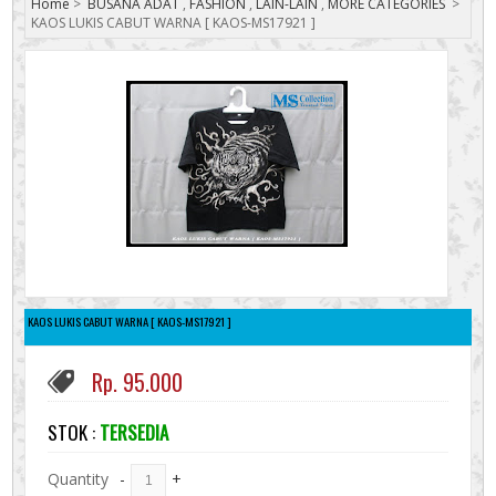
Home
>
BUSANA ADAT
,
FASHION
,
LAIN-LAIN
,
MORE CATEGORIES
>
KAOS LUKIS CABUT WARNA [ KAOS-MS17921 ]
KAOS LUKIS CABUT WARNA [ KAOS-MS17921 ]
Rp. 95.000
STOK :
TERSEDIA
Quantity
-
+