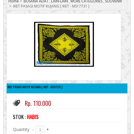
Home
>
BUSANA ADAT
,
LAIN-LAIN
,
MORE CATEGORIES
,
SOUVENIR
>
IKET PASAGI MOTIF KUJANG [ IKET - MS17731 ]
IKET PASAGI MOTIF KUJANG [ IKET - MS17731 ]
Rp. 110.000
STOK :
HABIS
Quantity
-
+