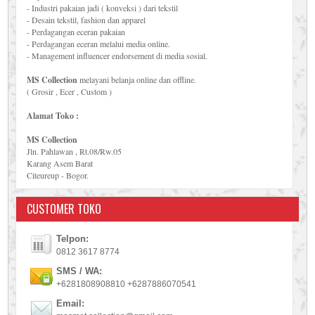
- Industri pakaian jadi ( konveksi ) dari tekstil
- Desain tekstil, fashion dan apparel
- Perdagangan eceran pakaian
- Perdagangan eceran melalui media online.
- Management influencer endorsement di media sosial.
MS Collection
melayani belanja online dan offline.
( Grosir , Ecer , Custom )
Alamat Toko :
MS Collection
Jln. Pahlawan , Rt.08/Rw.05
Karang Asem Barat
Citeureup - Bogor.
CUSTOMER TOKO
Telpon:
0812 3617 8774
SMS / WA:
+6281808908810 +6287886070541
Email: