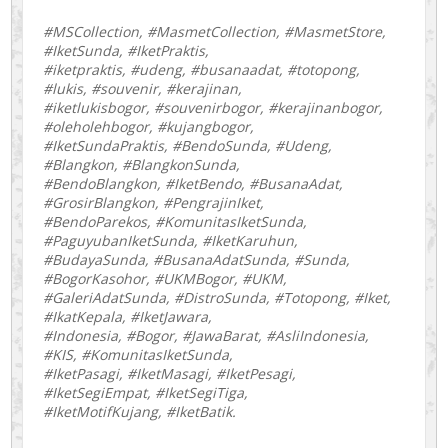
#MSCollection, #MasmetCollection, #MasmetStore,
#IketSunda, #IketPraktis,
#iketpraktis, #udeng, #busanaadat, #totopong,
#lukis, #souvenir, #kerajinan,
#iketlukisbogor, #souvenirbogor, #kerajinanbogor,
#oleholehbogor, #kujangbogor,
#IketSundaPraktis, #BendoSunda, #Udeng,
#Blangkon, #BlangkonSunda,
#BendoBlangkon, #IketBendo, #BusanaAdat,
#GrosirBlangkon, #PengrajinIket,
#BendoParekos, #KomunitasIketSunda,
#PaguyubanIketSunda, #IketKaruhun,
#BudayaSunda, #BusanaAdatSunda, #Sunda,
#BogorKasohor, #UKMBogor, #UKM,
#GaleriAdatSunda, #DistroSunda, #Totopong, #Iket,
#IkatKepala, #IketJawara,
#Indonesia, #Bogor, #JawaBarat, #AsliIndonesia,
#KIS, #KomunitasIketSunda,
#IketPasagi, #IketMasagi, #IketPesagi,
#IketSegiEmpat, #IketSegiTiga,
#IketMotifKujang, #IketBatik.