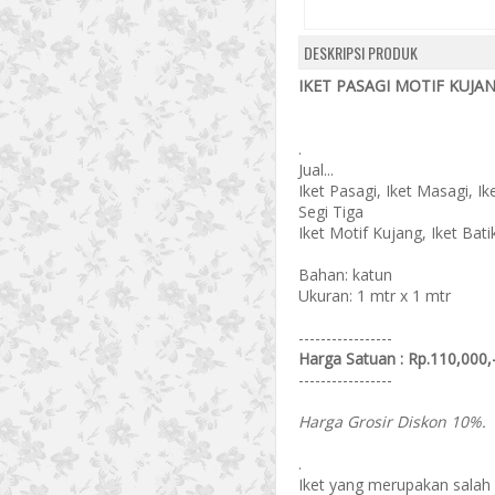
DESKRIPSI PRODUK
IKET PASAGI MOTIF KUJANG
.
Jual...
Iket Pasagi, Iket Masagi, Ik
Segi Tiga
Iket Motif Kujang, Iket Batik
Bahan: katun
Ukuran: 1 mtr x 1 mtr
-----------------
Harga Satuan : Rp.110,000,
-----------------
Harga Grosir Diskon 10%.
.
Iket yang merupakan salah 