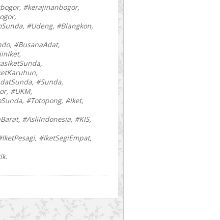
rbogor, #kerajinanbogor,
ogor,
oSunda, #Udeng, #Blangkon,
ndo, #BusanaAdat,
inIket,
asIketSunda,
ketKaruhun,
datSunda, #Sunda,
or, #UKM,
Sunda, #Totopong, #Iket,
Barat, #AsliIndonesia, #KIS,
#IketPesagi, #IketSegiEmpat,
ik.