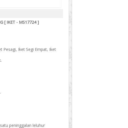
 [ IKET - MS17724 ]
et Pesagi, Iket Segi Empat, Iket
.
-
satu peninggalan leluhur