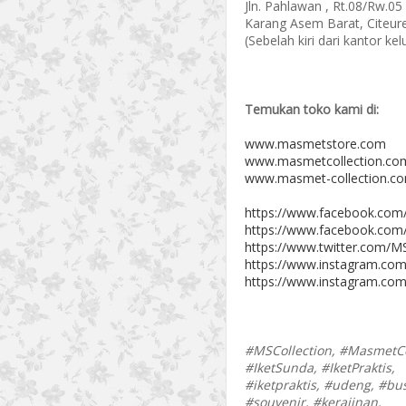
Jln. Pahlawan , Rt.08/Rw.05
Karang Asem Barat, Citeur
(Sebelah kiri dari kantor k
Temukan toko kami di:
www.masmetstore.com
www.masmetcollection.co
www.masmet-collection.c
https://www.facebook.com
https://www.facebook.com
https://www.twitter.com/MS
https://www.instagram.com
https://www.instagram.com
#MSCollection, #MasmetCo
#IketSunda, #IketPraktis,
#iketpraktis, #udeng, #bu
#souvenir, #kerajinan,