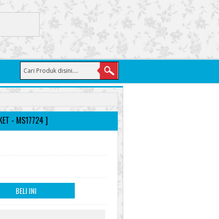
KET - MS17724 ]
BELI INI