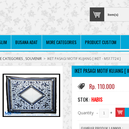
Item(s)
SLIM
BUSANA ADAT
MORE CATEGORIES
PRODUCT CUSTOM
E CATEGORIES
,
SOUVENIR
>
IKET PASAGI MOTIF KUJANG [ IKET - MS17724 ]
IKET PASAGI MOTIF KUJANG [ I
Rp. 110.000
STOK :
HABIS
Quantity
-
+
GAMBAR PRODUK LAINNYA :