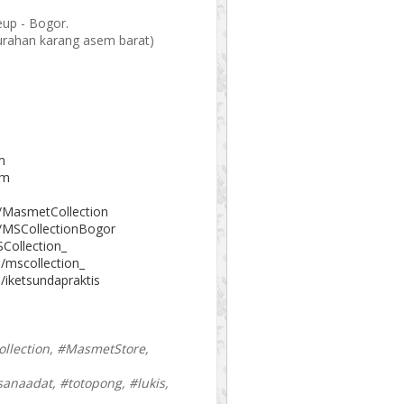
eup - Bogor.
elurahan karang asem barat)
m
om
/MasmetCollection
/MSCollectionBogor
Collection_
/mscollection_
/iketsundapraktis
llection, #MasmetStore,
sanaadat, #totopong, #lukis,