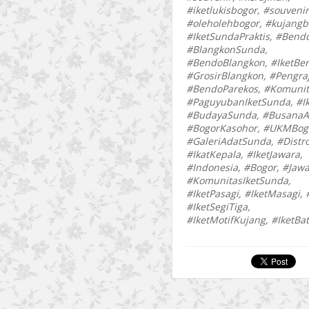
#iketlukisbogor, #souveni
#oleholehbogor, #kujangb
#IketSundaPraktis, #Bend
#BlangkonSunda,
#BendoBlangkon, #IketBe
#GrosirBlangkon, #Pengraj
#BendoParekos, #Komunit
#PaguyubanIketSunda, #I
#BudayaSunda, #BusanaA
#BogorKasohor, #UKMBog
#GaleriAdatSunda, #Distro
#IkatKepala, #IketJawara,
#Indonesia, #Bogor, #Jawa
#KomunitasIketSunda,
#IketPasagi, #IketMasagi, 
#IketSegiTiga,
#IketMotifKujang, #IketBat