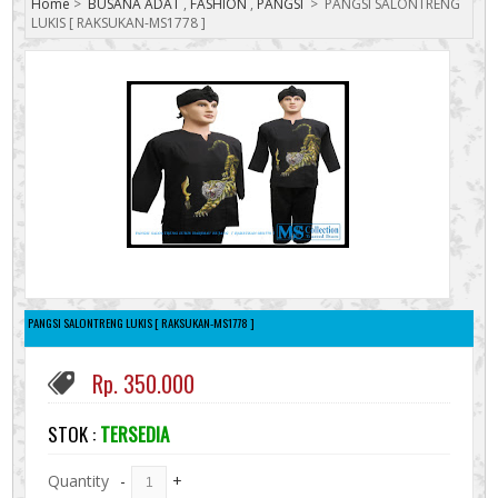
Home
>
BUSANA ADAT
,
FASHION
,
PANGSI
>
PANGSI SALONTRENG
LUKIS [ RAKSUKAN-MS1778 ]
PANGSI SALONTRENG LUKIS [ RAKSUKAN-MS1778 ]
Rp. 350.000
STOK :
TERSEDIA
Quantity
-
+