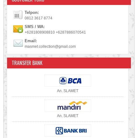
Telpon:
0812 3617 8774
SMS / WA:
+6281808908810 +6287886070541
Email:
masmet.collection@gmail.com
TRANSFER BANK
An. SLAMET
An. SLAMET