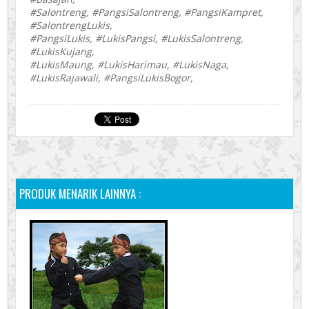
#Salontreng, #PangsiSalontreng, #PangsiKampret,
#SalontrengLukis,
#PangsiLukis, #LukisPangsi, #LukisSalontreng,
#LukisKujang,
#LukisMaung, #LukisHarimau, #LukisNaga,
#LukisRajawali, #PangsiLukisBogor,
PRODUK MENARIK LAINNYA :