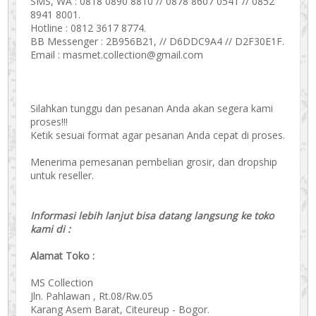
SMS, WA : 0818 0890 8810 // 0878 8607 0541 // 0852
8941 8001.
Hotline : 0812 3617 8774.
BB Messenger : 2B956B21, // D6DDC9A4 // D2F30E1F.
Email : masmet.collection@gmail.com
Silahkan tunggu dan pesanan Anda akan segera kami
proses!!!
Ketik sesuai format agar pesanan Anda cepat di proses.
Menerima pemesanan pembelian grosir, dan dropship
untuk reseller.
Informasi lebih lanjut bisa datang langsung ke toko
kami di :
Alamat Toko :
MS Collection
Jln. Pahlawan , Rt.08/Rw.05
Karang Asem Barat, Citeureup - Bogor.