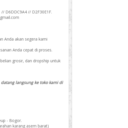
 // D6DDC9A4 // D2F30E1F.
@gmail.com
an Anda akan segera kami
esanan Anda cepat di proses.
ian grosir, dan dropship untuk
a datang langsung ke toko kami di
eup - Bogor.
elurahan karang asem barat)