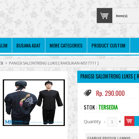
Item(s)
SLIM
BUSANA ADAT
MORE CATEGORIES
PRODUCT CUSTOM
SI
>
PANGSI SALONTRENG LUKIS [ RAKSUKAN-MS17711 ]
PANGSI SALONTRENG LUKIS [ 
Rp. 290.000
STOK :
TERSEDIA
Quantity
-
+
GAMBAR PRODUK LAINNYA :