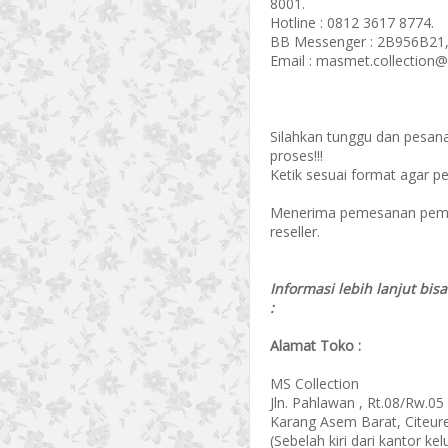
8001.
Hotline : 0812 3617 8774.
BB Messenger : 2B956B21,
Email : masmet.collection
Silahkan tunggu dan pesan
proses!!!
Ketik sesuai format agar p
Menerima pemesanan pembel
reseller.
Informasi lebih lanjut bis
:
Alamat Toko :
MS Collection
Jln. Pahlawan , Rt.08/Rw.05
Karang Asem Barat, Citeur
(Sebelah kiri dari kantor k