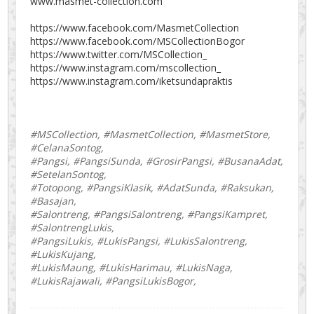
www.masmet-collection.com
https://www.facebook.com/MasmetCollection
https://www.facebook.com/MSCollectionBogor
https://www.twitter.com/MSCollection_
https://www.instagram.com/mscollection_
https://www.instagram.com/iketsundapraktis
#MSCollection, #MasmetCollection, #MasmetStore,
#CelanaSontog,
#Pangsi, #PangsiSunda, #GrosirPangsi, #BusanaAdat,
#SetelanSontog,
#Totopong, #PangsiKlasik, #AdatSunda, #Raksukan,
#Basajan,
#Salontreng, #PangsiSalontreng, #PangsiKampret,
#SalontrengLukis,
#PangsiLukis, #LukisPangsi, #LukisSalontreng,
#LukisKujang,
#LukisMaung, #LukisHarimau, #LukisNaga,
#LukisRajawali, #PangsiLukisBogor,