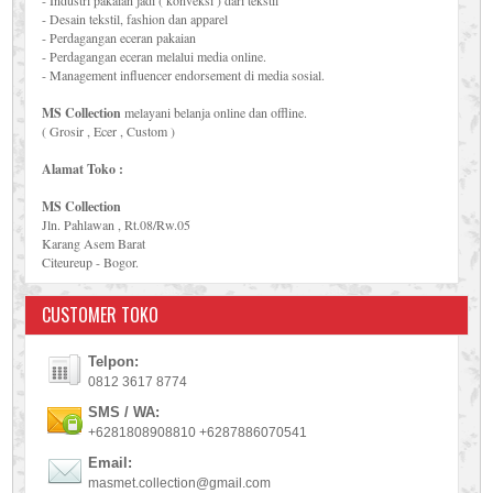
- Industri pakaian jadi ( konveksi ) dari tekstil
- Desain tekstil, fashion dan apparel
- Perdagangan eceran pakaian
- Perdagangan eceran melalui media online.
- Management influencer endorsement di media sosial.
MS Collection
melayani belanja online dan offline.
( Grosir , Ecer , Custom )
Alamat Toko :
MS Collection
Jln. Pahlawan , Rt.08/Rw.05
Karang Asem Barat
Citeureup - Bogor.
CUSTOMER TOKO
Telpon:
0812 3617 8774
SMS / WA:
+6281808908810 +6287886070541
Email:
masmet.collection@gmail.com