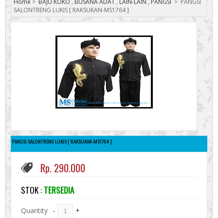
Home
>
BAJU KOKO
,
BUSANA ADAT
,
LAIN-LAIN
,
PANGSI
>
PANGSI
SALONTRENG LUKIS [ RAKSUKAN-MS1764 ]
PANGSI SALONTRENG LUKIS [ RAKSUKAN-MS1764 ]
Rp. 290.000
STOK :
TERSEDIA
Quantity
-
+