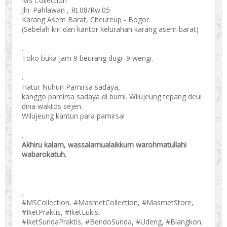
MS Collection
Jln. Pahlawan , Rt.08/Rw.05
Karang Asem Barat, Citeureup - Bogor.
(Sebelah kiri dari kantor kelurahan karang asem barat)
.
Toko buka jam 9 beurang dugi 9 wengi.
.
Hatur Nuhun Pamirsa sadaya,
kanggo pamirsa sadaya di bumi. Wilujeung tepang deui
dina waktos sejen.
Wilujeung kantun para pamirsa!
.
Akhiru kalam, wassalamualaikkum warohmatullahi
wabarokatuh.
.
#MSCollection, #MasmetCollection, #MasmetStore,
#IketPraktis, #IketLukis,
#IketSundaPraktis, #BendoSunda, #Udeng, #Blangkon,