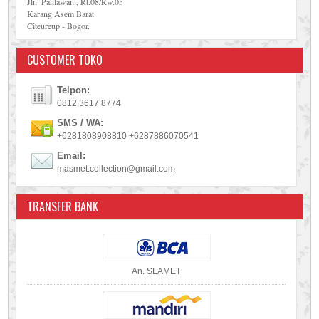
Jln. Pahlawan , Rt.08/Rw.05
Karang Asem Barat
Citeureup - Bogor.
CUSTOMER TOKO
Telpon:
0812 3617 8774
SMS / WA:
+6281808908810 +6287886070541
Email:
masmet.collection@gmail.com
TRANSFER BANK
An. SLAMET