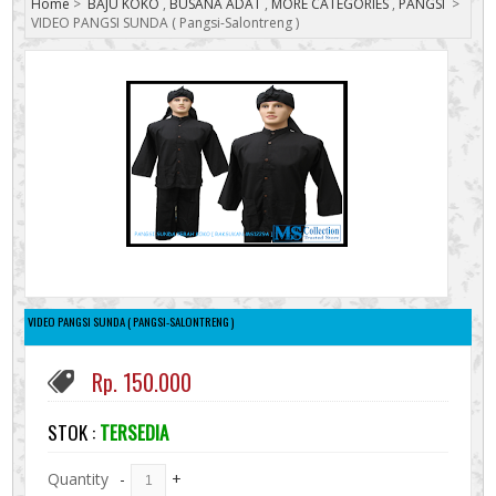
Home
>
BAJU KOKO
,
BUSANA ADAT
,
MORE CATEGORIES
,
PANGSI
>
VIDEO PANGSI SUNDA ( Pangsi-Salontreng )
VIDEO PANGSI SUNDA ( PANGSI-SALONTRENG )
Rp. 150.000
STOK :
TERSEDIA
Quantity
-
+