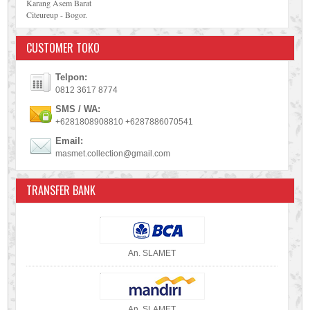
Karang Asem Barat
Citeureup - Bogor.
CUSTOMER TOKO
Telpon:
0812 3617 8774
SMS / WA:
+6281808908810 +6287886070541
Email:
masmet.collection@gmail.com
TRANSFER BANK
An. SLAMET
An. SLAMET