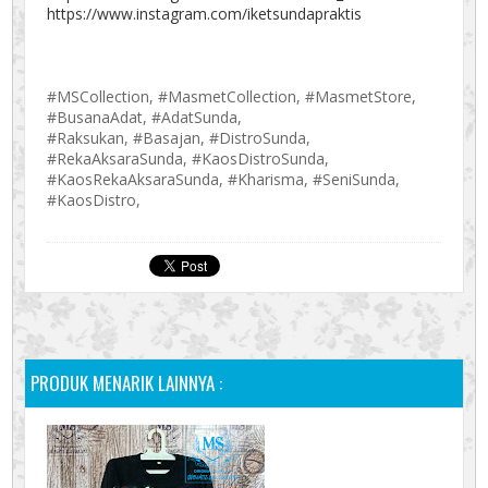
https://www.instagram.com/iketsundapraktis
#MSCollection, #MasmetCollection, #MasmetStore,
#BusanaAdat, #AdatSunda,
#Raksukan, #Basajan, #DistroSunda,
#RekaAksaraSunda, #KaosDistroSunda,
#KaosRekaAksaraSunda, #Kharisma, #SeniSunda,
#KaosDistro,
PRODUK MENARIK LAINNYA :