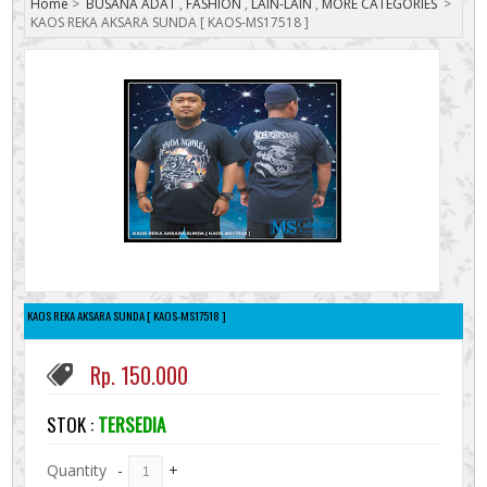
Home
>
BUSANA ADAT
,
FASHION
,
LAIN-LAIN
,
MORE CATEGORIES
>
KAOS REKA AKSARA SUNDA [ KAOS-MS17518 ]
KAOS REKA AKSARA SUNDA [ KAOS-MS17518 ]
Rp. 150.000
STOK :
TERSEDIA
Quantity
-
+