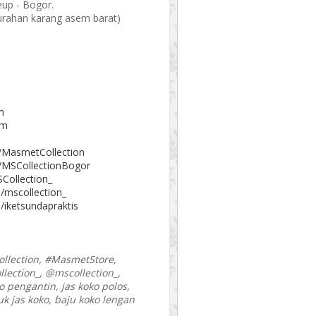
eup - Bogor.
elurahan karang asem barat)
m
om
/MasmetCollection
/MSCollectionBogor
Collection_
/mscollection_
/iketsundapraktis
llection, #MasmetStore,
lection_, @mscollection_,
o pengantin, jas koko polos,
uk jas koko, baju koko lengan