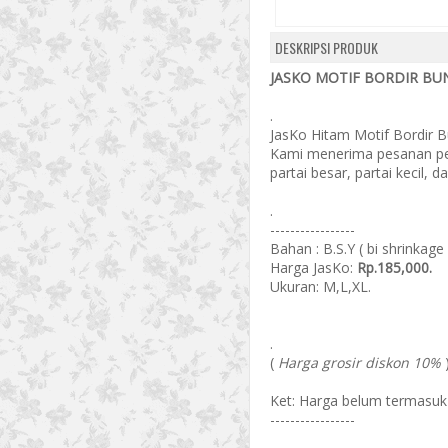
DESKRIPSI PRODUK
JASKO MOTIF BORDIR BUN
.
JasKo Hitam Motif Bordir B
Kami menerima pesanan pe
partai besar, partai kecil, 
.
-----------------
Bahan : B.S.Y ( bi shrinkage 
Harga JasKo:
Rp.185,000.
Ukuran: M,L,XL.
.
(
Harga grosir diskon 10%
Ket: Harga belum termasuk 
-----------------