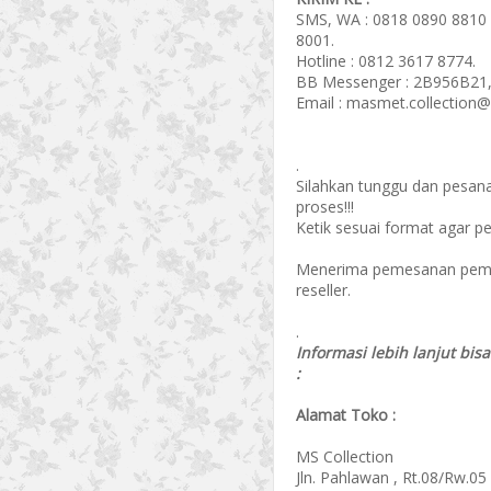
SMS, WA : 0818 0890 8810 
8001.
Hotline : 0812 3617 8774.
BB Messenger : 2B956B21,
Email : masmet.collection
.
Silahkan tunggu dan pesan
proses!!!
Ketik sesuai format agar p
Menerima pemesanan pembel
reseller.
.
Informasi lebih lanjut bis
:
Alamat Toko :
MS Collection
Jln. Pahlawan , Rt.08/Rw.05