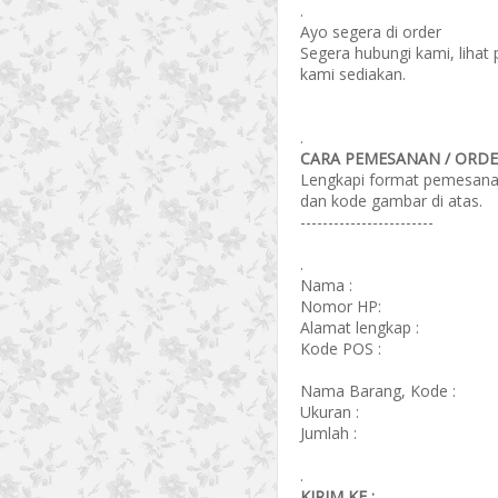
.
Ayo segera di order
Segera hubungi kami, lihat
kami sediakan.
.
CARA PEMESANAN / ORDER
Lengkapi format pemesanan 
dan kode gambar di atas.
------------------------
.
Nama :
Nomor HP:
Alamat lengkap :
Kode POS :
Nama Barang, Kode :
Ukuran :
Jumlah :
.
KIRIM KE :