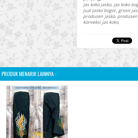
jas koko jasko, jas koko bog
jual jasko bogor, grosir jas
produsen jasko, produsen j
konveksi jas koko,
PRODUK MENARIK LAINNYA :