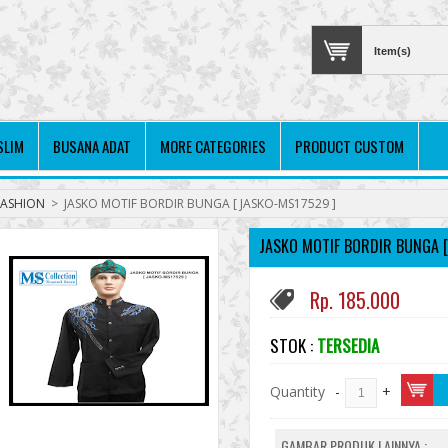
Item(s)
SLIM
BUSANA ADAT
MORE CATEGORIES
PRODUCT CUSTOM
FASHION
>
JASKO MOTIF BORDIR BUNGA [ JASKO-MS17529 ]
JASKO MOTIF BORDIR BUNGA [
Rp. 185.000
STOK :
TERSEDIA
Quantity
-
+
GAMBAR PRODUK LAINNYA :