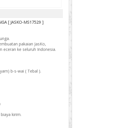
GA [ JASKO-MS17529 ]
unga.
mbuatan pakaian JasKo,
dan eceran ke seluruh Indonesia.
yarn) b-s-wai ( Tebal ).
)
biaya kirim.