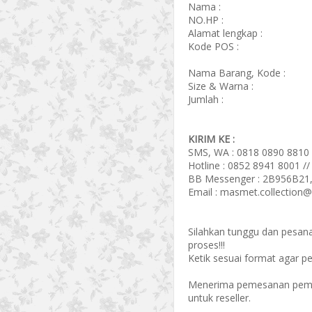
Nama :
NO.HP :
Alamat lengkap :
Kode POS :
Nama Barang, Kode :
Size & Warna :
Jumlah :
KIRIM KE :
SMS, WA : 0818 0890 8810 
Hotline : 0852 8941 8001 /
BB Messenger : 2B956B21,
Email : masmet.collection
Silahkan tunggu dan pesan
proses!!!
Ketik sesuai format agar p
Menerima pemesanan pembel
untuk reseller.