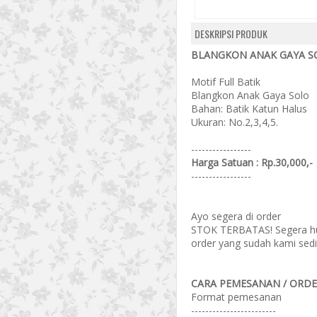
DESKRIPSI PRODUK
BLANGKON ANAK GAYA SO
Motif Full Batik
Blangkon Anak Gaya Solo
Bahan: Batik Katun Halus
Ukuran: No.2,3,4,5.
-----------------
Harga Satuan : Rp.30,000,-
-----------------
Ayo segera di order
STOK TERBATAS! Segera hub
order yang sudah kami sedi
CARA PEMESANAN / ORDER
Format pemesanan
------------------------