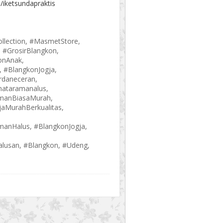
/iketsundapraktis
llection, #MasmetStore,
 #GrosirBlangkon,
onAnak,
 #BlangkonJogja,
rdaneceran,
mataramanalus,
amanBiasaMurah,
aMurahBerkualitas,
manHalus, #BlangkonJogja,
alusan, #Blangkon, #Udeng,