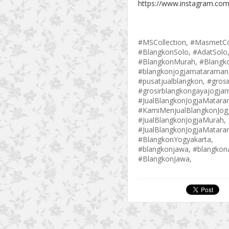
https://www.instagram.com
#MSCollection, #MasmetCo
#BlangkonSolo, #AdatSolo,
#BlangkonMurah, #Blangk
#blangkonjogjamataraman,
#pusatjualblangkon, #grosi
#grosirblangkongayajogja
#JualBlangkonJogjaMatar
#KamiMenjualBlangkonJogj
#JualBlangkonJogjaMurah,
#JualBlangkonJogjaMatara
#BlangkonYogyakarta,
#blangkonjawa, #blangkon
#BlangkonJawa,