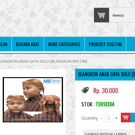
Item(s)
SLIM
BUSANA ADAT
MORE CATEGORIES
PRODUCT CUSTOM
BLANGKON ANAK GAYA SOLO [BLANGKON-MS1746]
BLANGKON ANAK GAYA SOLO [
Rp. 30.000
STOK :
TERSEDIA
Quantity
-
+
GAMBAR PRODUK LAINNYA :