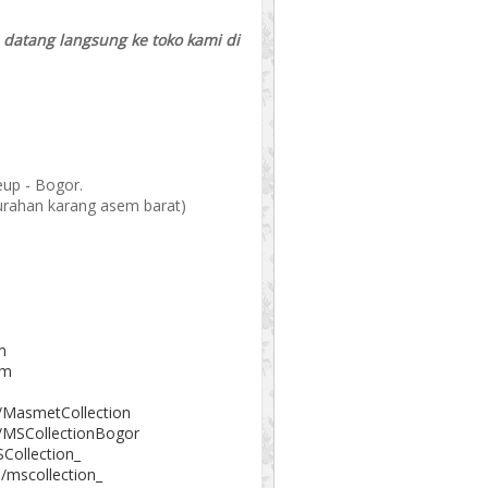
a datang langsung ke toko kami di
eup - Bogor.
elurahan karang asem barat)
m
om
/MasmetCollection
/MSCollectionBogor
Collection_
/mscollection_