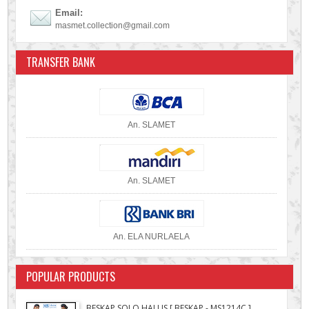
Email:
masmet.collection@gmail.com
TRANSFER BANK
An. SLAMET
An. SLAMET
An. ELA NURLAELA
POPULAR PRODUCTS
BESKAP SOLO HALUS [ BESKAP - MS1214C ]