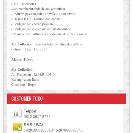
( MS Collection )
Siap membantu anda dalam kebutuhan
- Industri pakaian jadi ( konveksi ) dari tekstil
- Desain tekstil, fashion dan apparel
- Perdagangan eceran pakaian
- Perdagangan eceran melalui media online.
- Management influencer endorsement di media sosial.
MS Collection
melayani belanja online dan offline.
( Grosir , Ecer , Custom )
Alamat Toko :
MS Collection
Jln. Pahlawan , Rt.08/Rw.05
Karang Asem Barat
Citeureup - Bogor.
CUSTOMER TOKO
Telpon:
0812 3617 8774
SMS / WA:
+6281808908810 +6287886070541