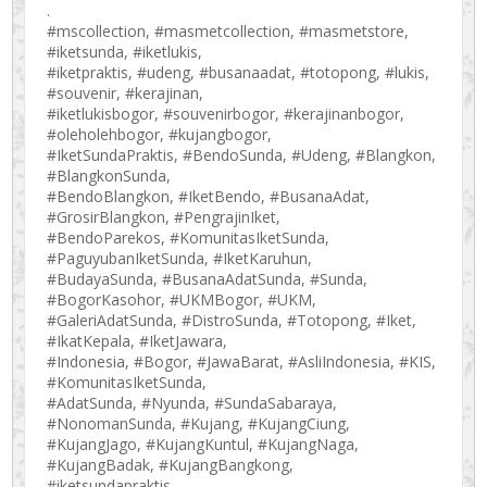
.
#mscollection, #masmetcollection, #masmetstore,
#iketsunda, #iketlukis,
#iketpraktis, #udeng, #busanaadat, #totopong, #lukis,
#souvenir, #kerajinan,
#iketlukisbogor, #souvenirbogor, #kerajinanbogor,
#oleholehbogor, #kujangbogor,
#IketSundaPraktis, #BendoSunda, #Udeng, #Blangkon,
#BlangkonSunda,
#BendoBlangkon, #IketBendo, #BusanaAdat,
#GrosirBlangkon, #PengrajinIket,
#BendoParekos, #KomunitasIketSunda,
#PaguyubanIketSunda, #IketKaruhun,
#BudayaSunda, #BusanaAdatSunda, #Sunda,
#BogorKasohor, #UKMBogor, #UKM,
#GaleriAdatSunda, #DistroSunda, #Totopong, #Iket,
#IkatKepala, #IketJawara,
#Indonesia, #Bogor, #JawaBarat, #AsliIndonesia, #KIS,
#KomunitasIketSunda,
#AdatSunda, #Nyunda, #SundaSabaraya,
#NonomanSunda, #Kujang, #KujangCiung,
#KujangJago, #KujangKuntul, #KujangNaga,
#KujangBadak, #KujangBangkong,
#iketsundapraktis,