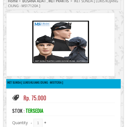
Home
>
BUSANA ADAT
,
IKET PRAKTIS
>
IKET SUNDA [ LUKIS KUJANG
CIUNG - MS17120A ]
IKET SUNDA [ LUKIS KUJANG CIUNG - MS17120A ]
Rp. 75.000
STOK :
TERSEDIA
Quantity
-
+