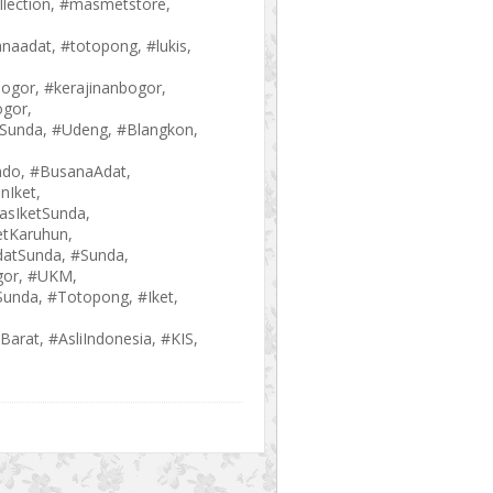
lection, #masmetstore,
anaadat, #totopong, #lukis,
bogor, #kerajinanbogor,
ogor,
oSunda, #Udeng, #Blangkon,
ndo, #BusanaAdat,
nIket,
asIketSunda,
etKaruhun,
atSunda, #Sunda,
or, #UKM,
Sunda, #Totopong, #Iket,
arat, #AsliIndonesia, #KIS,