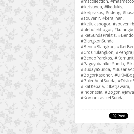
#mscollection, #masmetcol
#iketsunda, #iketlukis,
#iketpraktis, #udeng, #bus
#souvenir, #kerajinan,
#iketlukisbogor, #souvenir
#oleholehbogor, #kujangb
#IketSundaPraktis, #Bend
#BlangkonSunda,
#BendoBlangkon, #IketBe
#GrosirBlangkon, #Pengraji
#BendoParekos, #Komunit
#PaguyubanIketSunda, #Ik
#BudayaSunda, #BusanaAd
#BogorKasohor, #UKMBog
#GaleriAdatSunda, #Distro
#IkatKepala, #IketJawara,
#Indonesia, #Bogor, #JawaB
#KomunitasIketSunda,