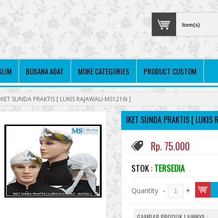
Item(s)
SLIM
BUSANA ADAT
MORE CATEGORIES
PRODUCT CUSTOM
IKET SUNDA PRAKTIS [ LUKIS RAJAWALI-MS1216i ]
IKET SUNDA PRAKTIS [ LUKIS 
Rp. 75.000
STOK :
TERSEDIA
Quantity
-
+
GAMBAR PRODUK LAINNYA :