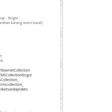
eup - Bogor.
elurahan karang asem barat)
m
om
/MasmetCollection
/MSCollectionBogor
Collection_
/mscollection_
/iketsundapraktis