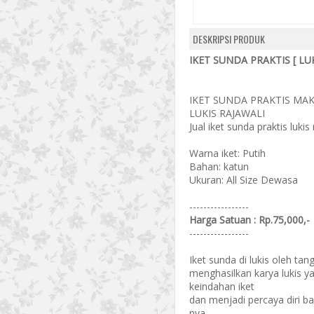
DESKRIPSI PRODUK
IKET SUNDA PRAKTIS [ LUK
IKET SUNDA PRAKTIS M
LUKIS RAJAWALI
Jual iket sunda praktis lukis
Warna iket: Putih
Bahan: katun
Ukuran: All Size Dewasa
-----------------
Harga Satuan : Rp.75,000,-
-----------------
Iket sunda di lukis oleh tan
menghasilkan karya lukis
keindahan iket
dan menjadi percaya diri b
nya.