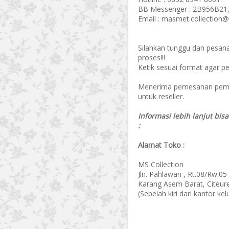
BB Messenger : 2B956B21,
Email : masmet.collection
Silahkan tunggu dan pesan
proses!!!
Ketik sesuai format agar p
Menerima pemesanan pembel
untuk reseller.
Informasi lebih lanjut bis
:
Alamat Toko :
MS Collection
Jln. Pahlawan , Rt.08/Rw.05
Karang Asem Barat, Citeur
(Sebelah kiri dari kantor k