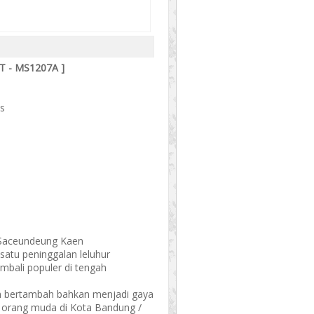
T - MS1207A ]
is
 Saceundeung Kaen
satu peninggalan leluhur
mbali populer di tengah
an bertambah bahkan menjadi gaya
an orang muda di Kota Bandung /