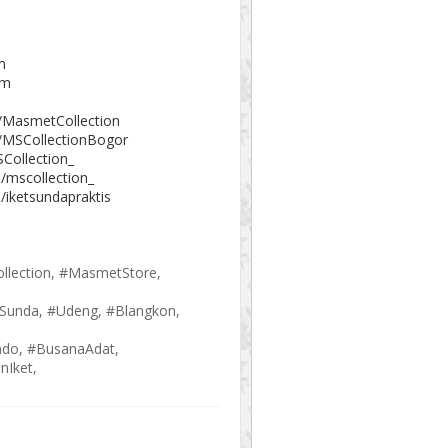
m
om
/MasmetCollection
/MSCollectionBogor
Collection_
/mscollection_
/iketsundapraktis
llection, #MasmetStore,
oSunda, #Udeng, #Blangkon,
ndo, #BusanaAdat,
nIket,