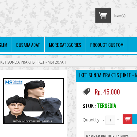
Item(s)
SLIM
BUSANA ADAT
MORE CATEGORIES
PRODUCT CUSTOM
IKET SUNDA PRAKTIS [ IKET - MS1207A ]
IKET SUNDA PRAKTIS [ IKET - 
Rp. 45.000
STOK :
TERSEDIA
Quantity
-
+
GAMBAR PRODUK LAINNYA :