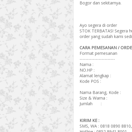
Bogor dan sekitarnya.
Ayo segera di order
STOK TERBATAS! Segera hub
order yang sudah kami sedi
CARA PEMESANAN / ORDER
Format pemesanan
------------------------
Nama :
NO.HP :
Alamat lengkap :
Kode POS :
Nama Barang, Kode :
Size & Warna :
Jumlah :
KIRIM KE :
SMS, WA : 0818 0890 8810,
Hotline : 0852 8941 8001.