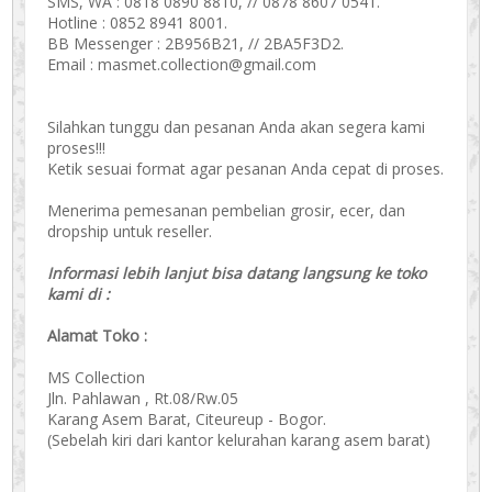
SMS, WA : 0818 0890 8810, // 0878 8607 0541.
Hotline : 0852 8941 8001.
BB Messenger : 2B956B21, // 2BA5F3D2.
Email : masmet.collection@gmail.com
Silahkan tunggu dan pesanan Anda akan segera kami
proses!!!
Ketik sesuai format agar pesanan Anda cepat di proses.
Menerima pemesanan pembelian grosir, ecer, dan
dropship untuk reseller.
Informasi lebih lanjut bisa datang langsung ke toko
kami di :
Alamat Toko :
MS Collection
Jln. Pahlawan , Rt.08/Rw.05
Karang Asem Barat, Citeureup - Bogor.
(Sebelah kiri dari kantor kelurahan karang asem barat)