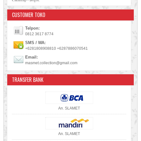
CUSTOMER TOKO
Telpon:
0812 3617 8774
SMS / WA:
+6281808908810 +6287886070541
Email:
masmet.collection@gmail.com
TRANSFER BANK
An. SLAMET
An. SLAMET