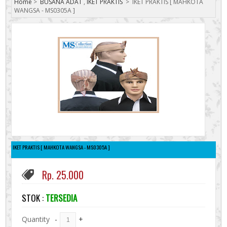
Home
>
BUSANA ADAT
,
IKET PRAKTIS
>
IKET PRAKTIS [ MAHKOTA
WANGSA - MS0305A ]
IKET PRAKTIS [ MAHKOTA WANGSA - MS0305A ]
Rp. 25.000
STOK :
TERSEDIA
Quantity
-
+